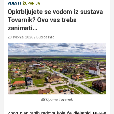
VIJESTI
ŽUPANIJA
Opkrbljujete se vodom iz sustava
Tovarnik? Ovo vas treba
zanimati…
20 svibnja, 2026
Budica Info
📸 Općina Tovarnik
Zbog planiranih radova koje će djelatnici HEP-a