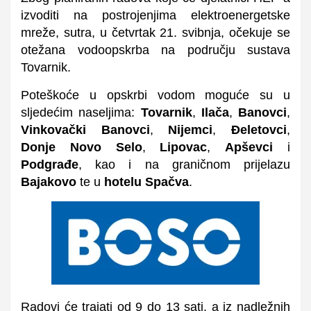
izvoditi na postrojenjima elektroenergetske
mreže, sutra, u četvrtak 21. svibnja, očekuje se
otežana vodoopskrba na području sustava
Tovarnik.
Poteškoće u opskrbi vodom moguće su u
sljedećim naseljima:
Tovarnik
,
Ilača
,
Banovci
,
Vinkovački Banovci
,
Nijemci
,
Đeletovci
,
Donje Novo Selo
,
Lipovac
,
Apševci
i
Podgrađe
, kao i na graničnom prijelazu
Bajakovo
te u
hotelu Spačva
.
Radovi će trajati od 9 do 13 sati, a iz nadležnih