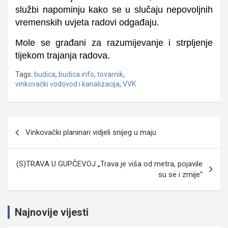
službi napominju kako se u slučaju nepovoljnih
vremenskih uvjeta radovi odgađaju.
Mole se građani za razumijevanje i strpljenje
tijekom trajanja radova.
Tags:
budica
,
budica.info
,
tovarnik
,
vinkovački vodovod i kanalizacija
,
VVK
Navigacija
Vinkovački planinari vidjeli snijeg u maju
objava
(S)TRAVA U GUPČEVOJ „Trava je viša od metra, pojavile
su se i zmije“
Najnovije vijesti