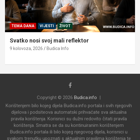
TEMA DANA
VIJESTI
ŽIVOT
Svatko nosi svoj mali reflektor
9 kolovoza, 2026
Budica Info
Copyright © 2026
Budica.info
Korištenjem bilo kojeg dijela Budica.info portala i svih njegovih
dijelova i podsiteova automatski prihvaćate sva aktualna
pravila korištenja. Korisnici su dužni redovito čitati pravila
korištenja. Smatra se da su kontinuiranim korištenjem
Budica.info portala ili bilo kojeg njegovog dijela, korisnici u
svakom trenutku upoznati s aktualnim pravilima korištenja te