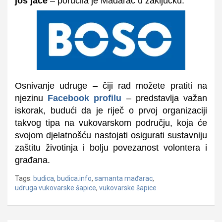
još jače
–
poručila je Mađarac
u zaključku
.
Osnivanje udruge – čiji rad možete pratiti na
njezinu
Facebook profilu
– predstavlja važan
iskorak, budući da je riječ o prvoj organizaciji
takvog tipa na vukovarskom području, koja će
svojom djelatnošću nastojati osigurati sustavniju
zaštitu životinja i bolju povezanost volontera i
građana.
Tags:
budica
,
budica.info
,
samanta mađarac
,
udruga vukovarske šapice
,
vukovarske šapice