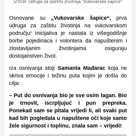
IZVOR: Udruga za zaštitu životinja “Vukovarske šapice”
Osnovane su
„Vukovarske šapice“
,
prva
udruga za zaštitu životinja n
a vukovarskom
području! Inicijativa je nastala iz višegodišnje
borbe pojedinaca i volontera da napuštenim i
zlostavljanim životinjama osiguraju
dostojanstven život.
Iza osnivanja stoji
Samanta Mađarac
koja ne
skriva emocije i težinu puta kojim je došla do
cilja:
– Put do osnivanja bio je sve osim lagan. Bio
je trnovit, iscrpljujuć i pun prepreka.
Ponekad sam se pitala vrijedi li, ali svaki put
kad bih pogledala u napuštene oči koje samo
žele sigurnost i toplinu, znala sam – vrijedi!