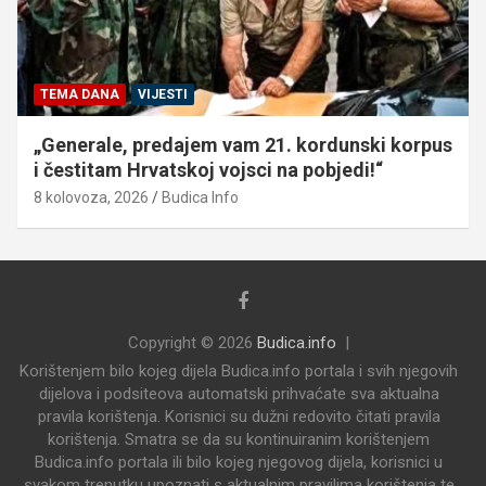
TEMA DANA
VIJESTI
„Generale, predajem vam 21. kordunski korpus
i čestitam Hrvatskoj vojsci na pobjedi!“
8 kolovoza, 2026
Budica Info
Copyright © 2026
Budica.info
Korištenjem bilo kojeg dijela Budica.info portala i svih njegovih
dijelova i podsiteova automatski prihvaćate sva aktualna
pravila korištenja. Korisnici su dužni redovito čitati pravila
korištenja. Smatra se da su kontinuiranim korištenjem
Budica.info portala ili bilo kojeg njegovog dijela, korisnici u
svakom trenutku upoznati s aktualnim pravilima korištenja te