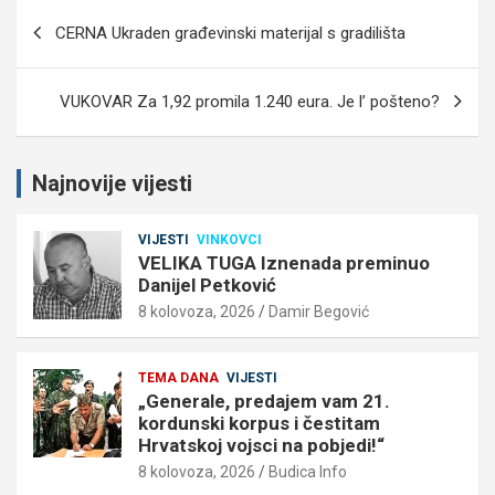
Navigacija
CERNA Ukraden građevinski materijal s gradilišta
objava
VUKOVAR Za 1,92 promila 1.240 eura. Je l’ pošteno?
Najnovije vijesti
VIJESTI
VINKOVCI
VELIKA TUGA Iznenada preminuo
Danijel Petković
8 kolovoza, 2026
Damir Begović
TEMA DANA
VIJESTI
„Generale, predajem vam 21.
kordunski korpus i čestitam
Hrvatskoj vojsci na pobjedi!“
8 kolovoza, 2026
Budica Info