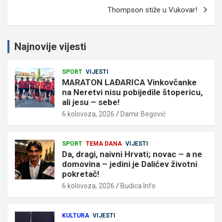
Thompson stiže u Vukovar!
Najnovije vijesti
SPORT
VIJESTI
MARATON LAĐARICA Vinkovčanke
na Neretvi nisu pobijedile štopericu,
ali jesu – sebe!
6 kolovoza, 2026
Damir Begović
SPORT
TEMA DANA
VIJESTI
Da, dragi, naivni Hrvati; novac – a ne
domovina – jedini je Dalićev životni
pokretač!
6 kolovoza, 2026
Budica Info
KULTURA
VIJESTI