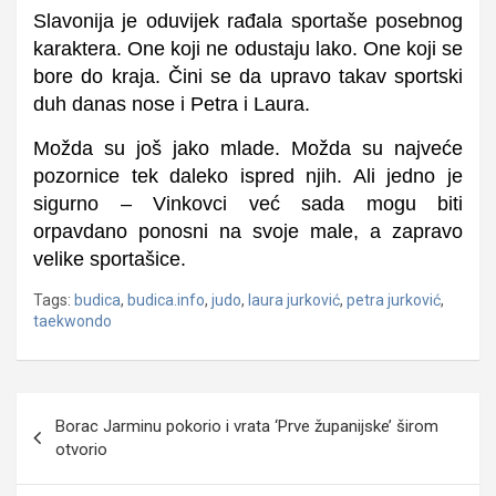
Slavonija je oduvijek rađala sportaše posebnog
karaktera. One koji ne odustaju lako. One koji se
bore do kraja. Čini se da upravo takav sportski
duh danas nose i Petra i Laura.
Možda su još jako mlade. Možda su najveće
pozornice tek daleko ispred njih. Ali jedno je
sigurno – Vinkovci već sada mogu biti
orpavdano ponosni na svoje male, a zapravo
velike sportašice.
Tags:
budica
,
budica.info
,
judo
,
laura jurković
,
petra jurković
,
taekwondo
Navigacija
Borac Jarminu pokorio i vrata ‘Prve županijske’ širom
objava
otvorio