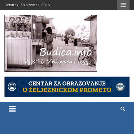
Skip
Četvrtak, 6 kolovoza, 2026
to
content
Vijesti iz Vinkovaca i regije
Budica.info