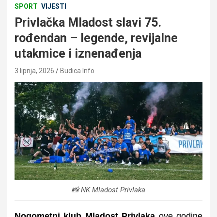
SPORT
VIJESTI
Privlačka Mladost slavi 75.
rođendan – legende, revijalne
utakmice i iznenađenja
3 lipnja, 2026
Budica Info
📸 NK Mladost Privlaka
Nogometni klub Mladost Privlaka
ove godine