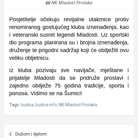
📸 NK Mladost Privlaka
Posjetitelje očekuju revijalne utakmice protiv
renomiranog gostujućeg kluba iznenađenja, kao
i veteranski susret legendi Mladosti. Uz sportski
dio programa planirana su i brojna iznenađenja,
druženje te prigodni sadržaji koji će obilježiti ovu
veliku obljetnicu.
Iz kluba pozivaju sve navijače, mještane i
prijatelje Mladosti da se pridruže proslavi i
zajedno obilježe 75 godina tradicije, sporta i
ponosa.
Vidimo se na Šumici!
Tags:
budica
,
budica.info
,
NK Mladost Privlaka
Navigacija
Dušom i tijelom