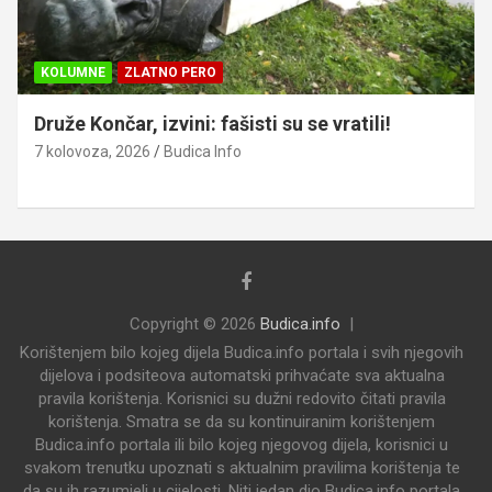
KOLUMNE
ZLATNO PERO
Druže Končar, izvini: fašisti su se vratili!
7 kolovoza, 2026
Budica Info
Copyright © 2026
Budica.info
Korištenjem bilo kojeg dijela Budica.info portala i svih njegovih
dijelova i podsiteova automatski prihvaćate sva aktualna
pravila korištenja. Korisnici su dužni redovito čitati pravila
korištenja. Smatra se da su kontinuiranim korištenjem
Budica.info portala ili bilo kojeg njegovog dijela, korisnici u
svakom trenutku upoznati s aktualnim pravilima korištenja te
da su ih razumjeli u cijelosti. Niti jedan dio Budica.info portala