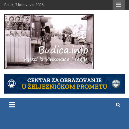
Skip
Petak, 7 kolovoza, 2026
to
content
Vijesti iz Vinkovaca i regije
Budica.info