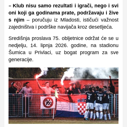
Klub nisu samo rezultati i igrači, nego i svi
–
oni koji ga godinama prate, podržavaju i žive
s njim
– poručuju iz Mladosti, ističući važnost
zajedništva i podrške navijača kroz desetljeća.
Središnja proslava 75. obljetnice održat će se u
nedjelju, 14. lipnja 2026. godine, na stadionu
Šumica u Privlaci, uz bogat program za sve
generacije.