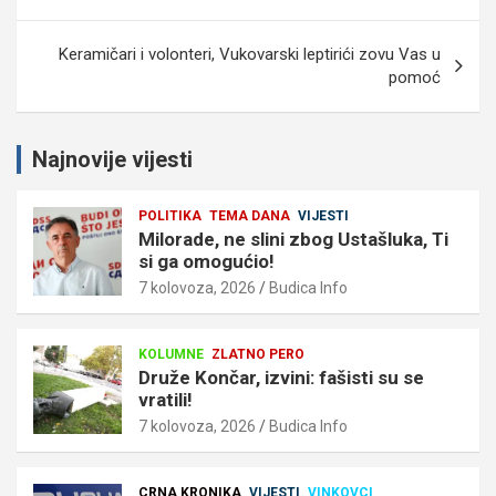
objava
Keramičari i volonteri, Vukovarski leptirići zovu Vas u
pomoć
Najnovije vijesti
POLITIKA
TEMA DANA
VIJESTI
Milorade, ne slini zbog Ustašluka, Ti
si ga omogućio!
7 kolovoza, 2026
Budica Info
KOLUMNE
ZLATNO PERO
Druže Končar, izvini: fašisti su se
vratili!
7 kolovoza, 2026
Budica Info
CRNA KRONIKA
VIJESTI
VINKOVCI