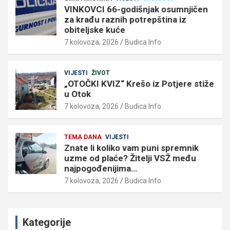
VINKOVCI 66-godišnjak osumnjičen
za krađu raznih potrepština iz
obiteljske kuće
7 kolovoza, 2026
Budica Info
VIJESTI
ŽIVOT
„OTOČKI KVIZ“ Krešo iz Potjere stiže
u Otok
7 kolovoza, 2026
Budica Info
TEMA DANA
VIJESTI
Znate li koliko vam puni spremnik
uzme od plaće? Žitelji VSŽ među
najpogođenijima…
7 kolovoza, 2026
Budica Info
Kategorije