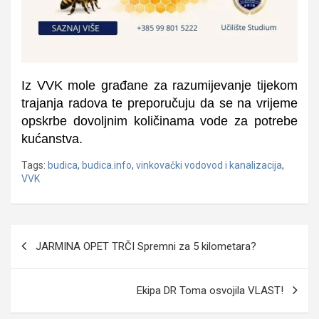
Iz VVK mole građane za razumijevanje tijekom
trajanja radova te preporučuju da se na vrijeme
opskrbe dovoljnim količinama vode za potrebe
kućanstva.
Tags:
budica
,
budica.info
,
vinkovački vodovod i kanalizacija
,
VVK
Navigacija
JARMINA OPET TRČI Spremni za 5 kilometara?
objava
Ekipa DR Toma osvojila VLAST!