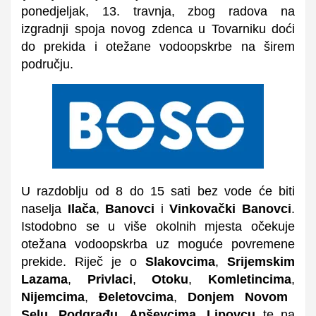
ponedjeljak, 13. travnja, zbog radova na
izgradnji spoja novog zdenca u Tovarniku doći
do prekida i otežane vodoopskrbe na širem
području.
U razdoblju od 8 do 15 sati bez vode će biti
naselja
Ilača
,
Banovci
i
Vinkovački Banovci
.
Istodobno se u više okolnih mjesta očekuje
otežana vodoopskrba uz moguće povremene
prekide. Riječ je o
Slakovcima
,
Srijemskim
Lazama
,
Privlaci
,
Otoku
,
Komletincima
,
Nijemcima
,
Đeletovcima
,
Donjem Novom
Selu
,
Podgrađu
,
Apševcima
,
Lipovcu
te na