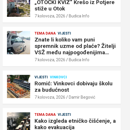
„OTOČKI KVIZ“ Krešo iz Potjere
stiže u Otok
7 kolovoza, 2026
Budica Info
TEMA DANA
VIJESTI
Znate li koliko vam puni
spremnik uzme od plaće? Žitelji
VSŽ među najpogođenijima…
7 kolovoza, 2026
Budica Info
VIJESTI
VINKOVCI
Romić: Vinkovci dobivaju školu
za budućnost
7 kolovoza, 2026
Damir Begović
TEMA DANA
VIJESTI
Kako izgleda etničko čišćenje, a
kako evakuacija