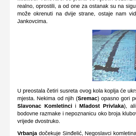
realno, oprostili, a od one za ostanak su na sigu
može okrenuti na dvije strane, ostaje nam vid
Jankovcima.
U preostala četiri susreta ovog kola koplja će uk
mjesta. Nekima od njih (
Sremac
) opasno gori p
Slavonac Komletinci
i
Mladost Privlaka
), a
bodovne razmake i nepoznanicu oko broja klubova
vrijede dvostruko.
Vrbanja
dočekuje Sinđelić, Negoslavci komletin