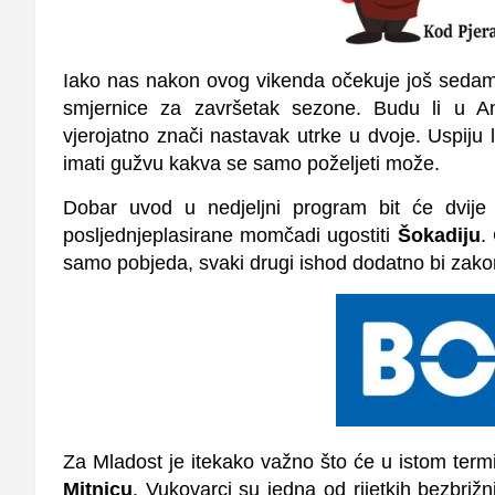
Iako nas nakon ovog vikenda očekuje još sedam 
smjernice za završetak sezone. Budu li u And
vjerojatno znači nastavak utrke u dvoje. Uspiju
imati gužvu kakva se samo poželjeti može.
Dobar uvod u nedjeljni program bit će dvije
posljednjeplasirane momčadi ugostiti
Šokadiju
.
samo pobjeda, svaki drugi ishod dodatno bi zakom
Za Mladost je itekako važno što će u istom term
Mitnicu
. Vukovarci su jedna od rijetkih bezbriž