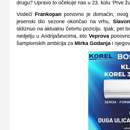
drugu? Upravo to očekuje nas u 23. kolu ‘Prve žu
Vodeći
Frankopan
ponovno je domaćin, ovog pu
jesenski dio sezone okončao na vrhu,
Slavon
skliznuo na aktualnu četvrtu poziciju. Ipak, pet 
nedjelju u Andrijaševcima, eto
Veprova
ponovno 
šampionskih ambicija za
Mirka Godanja
i njegov