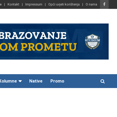
e
Kontakt
Impressum
Opći uvjeti korištenja
O nama
Kolumne
Native
Promo