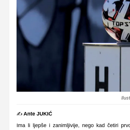
Ilus
✍️
Ante JUKIĆ
Ima li ljepše i zanimljivije, nego kad četiri 