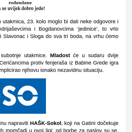
utakmica, 23. kolo moglo bi dati neke odgovore i
rijaševcima i Bogdanovcima ‘jedinice’, to vrlo
 li Slavonac i Sloga do sva tri boda, na vrhu ćemo
 subotnje utakmice.
Mladost
će u sudaru dvije
 Cerićancima protiv fenjeraša iz Babine Grede igra
plicirao njihovu ionako nezavidnu situaciju.
inu napraviti
HAŠK-Sokol
, koji na Gatini dočekuje
nih momčadi u ovoj ligi; od borbe za naslov su se,