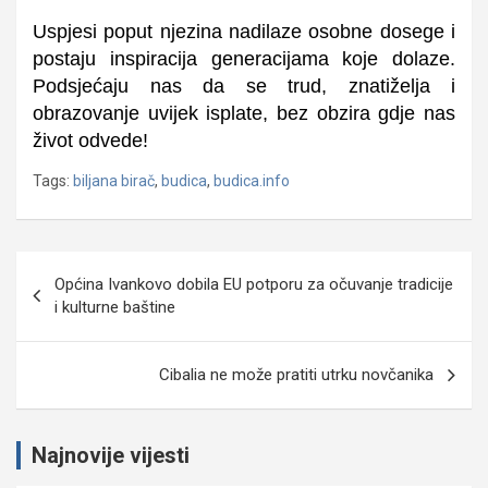
Uspjesi poput njezina nadilaze osobne dosege i
postaju inspiracija generacijama koje dolaze.
Podsjećaju nas da se trud, znatiželja i
obrazovanje uvijek isplate, bez obzira gdje nas
život odvede!
Tags:
biljana birač
,
budica
,
budica.info
Navigacija
Općina Ivankovo dobila EU potporu za očuvanje tradicije
objava
i kulturne baštine
Cibalia ne može pratiti utrku novčanika
Najnovije vijesti