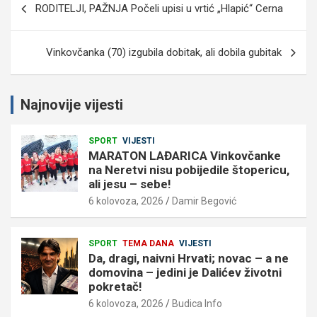
RODITELJI, PAŽNJA Počeli upisi u vrtić „Hlapić“ Cerna
objava
Vinkovčanka (70) izgubila dobitak, ali dobila gubitak
Najnovije vijesti
SPORT
VIJESTI
MARATON LAĐARICA Vinkovčanke
na Neretvi nisu pobijedile štopericu,
ali jesu – sebe!
6 kolovoza, 2026
Damir Begović
SPORT
TEMA DANA
VIJESTI
Da, dragi, naivni Hrvati; novac – a ne
domovina – jedini je Dalićev životni
pokretač!
6 kolovoza, 2026
Budica Info