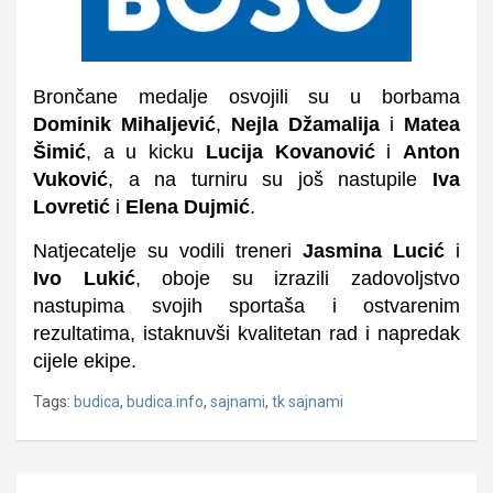
Brončane medalje osvojili su u borbama
Dominik Mihaljević
,
Nejla Džamalija
i
Matea
Šimić
, a u kicku
Lucija Kovanović
i
Anton
Vuković
, a n
a turniru su još nastupile
Iva
Lovretić
i
Elena Dujmić
.
Natjecatelje su vodili treneri
Jasmina Lucić
i
Ivo Lukić
, oboje su izrazili zadovoljstvo
nastupima svojih sportaša i ostvarenim
rezultatima, istaknuvši kvalitetan rad i napredak
cijele ekipe.
Tags:
budica
,
budica.info
,
sajnami
,
tk sajnami
Navigacija