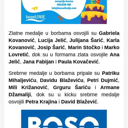
Zlatne medalje u borbama osvojili su
Gabriela
Kovanović
,
Lucija Jelić
,
Julijana Šarić
,
Karla
Kovanović
,
Josip Šarić
,
Marin Stočko
i
Marko
Lovretić
, dok su u formama zlata osvojile
Ana
Jelić
,
Jana Fabijan
i
Paula Kovačević
.
Srebrne medalje u borbama pripale su
Patriku
Mihaljeviću
,
Davidu Blaževiću
,
Petri Dujmić
,
Mili Križanović
,
Grguru Šariću
i
Armane
Džamaliji
, dok su u kicku srebrne medalje
osvojili
Petra Krajina
i
David Blažević
.