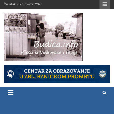
Skip
Četvrtak, 6 kolovoza, 2026
to
content
Vijesti iz Vinkovaca i regije
Budica.info