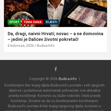
SPORT
TEMA DANA
VIJESTI
Da, dragi, naivni Hrvati; novac – a ne domovina
– jedini je Dalićev životni pokretač!
6 kolovoza, 2026
Budica Info
Copyright © 2026
Budica.info
Korištenjem bilo kojeg dijela Budica.info portala i svih njegovih
dijelova i podsiteova automatski prihvaćate sva aktualna
pravila korištenja. Korisnici su dužni redovito čitati pravila
korištenja. Smatra se da su kontinuiranim korištenjem
Budica.info portala ili bilo kojeg njegovog dijela, korisnici u