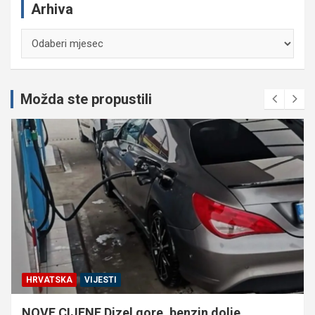
Arhiva
Arhiva
Možda ste propustili
HRVATSKA
VIJESTI
NOVE CIJENE Dizel gore, benzin dolje