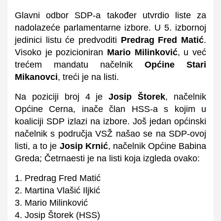
Glavni odbor SDP-a također utvrdio liste za
nadolazeće parlamentarne izbore. U 5. izbornoj
jedinici listu će predvoditi
Predrag Fred Matić
.
Visoko je pozicioniran
Mario Milinković
, u već
trećem mandatu načelnik
Općine Stari
Mikanovci
, treći je na listi.
Na poziciji broj 4 je
Josip Štorek
, načelnik
Općine Cerna, inače član HSS-a s kojim u
koaliciji SDP izlazi na izbore. Još jedan općinski
načelnik s područja VSŽ našao se na SDP-ovoj
listi, a to je
Josip Krnić
, načelnik Općine Babina
Greda; Četrnaesti je na listi koja izgleda ovako:
1. Predrag Fred Matić
2. Martina Vlašić Iljkić
3. Mario Milinković
4. Josip Štorek (HSS)