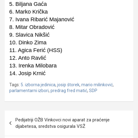
5. Biljana Gaća
6. Marko Krička
7. Ivana Ribarić Majanović
8. Mitar Obradović
9. Slavica Nikšić
10. Dinko Zima
11. Agica Ferić (HSS)
12. Anto Ravlić
13. Irenka Milobara
14. Josip Krnić
Tags:
5. izborna jedinica
,
josip štorek
,
mario milinković
,
parlamentarni izbori
,
predrag fred matić
,
SDP
Navigacija
Pedijatriji OŽB Vinkovci novi aparat za praćenje
objava
dijabetesa, sredstva osigurala VSŽ