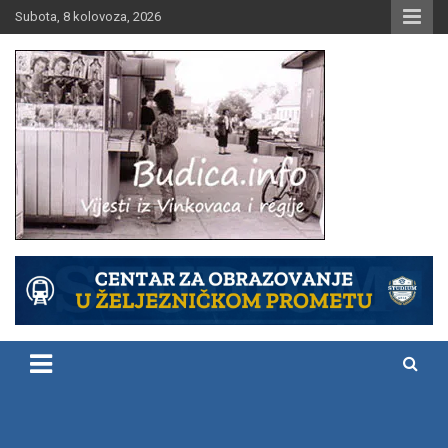
Skip
Subota, 8 kolovoza, 2026
to
content
Vijesti iz Vinkovaca i regije
Budica.info