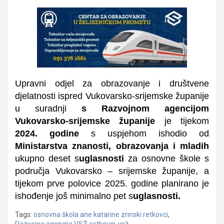
Upravni odjel za obrazovanje i društvene
djelatnosti ispred Vukovarsko-srijemske županije
u suradnji
s Razvojnom agencijom
Vukovarsko-srijemske županije
je tijekom
2024. godine
s uspjehom ishodio od
Ministarstva znanosti, obrazovanja i mladih
ukupno
deset s
uglasnosti
za osnovne škole s
područja Vukovarsko – srijemske županije,
a
t
ijekom prve polovi
ce
2025. godine planirano je
ishođenje još minimalno
pet s
uglasnosti.
Tags:
osnovna škola ane katarine zrinski retkovci
,
Razvojna agencija VSŽ
,
retkovci
,
vsž
,