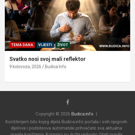
TEMA DANA
VIJESTI
ŽIVOT
Svatko nosi svoj mali reflektor
9 kolovoza, 2026
Budica Info
Copyright © 2026
Budica.info
Korištenjem bilo kojeg dijela Budica.info portala i svih njegovih
dijelova i podsiteova automatski prihvaćate sva aktualna
pravila korištenja. Korisnici su dužni redovito čitati pravila