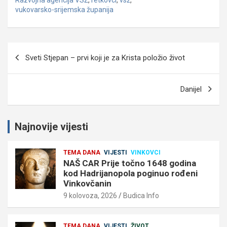
vukovarsko-srijemska županija
Navigacija
Sveti Stjepan – prvi koji je za Krista položio život
objava
Danijel
Najnovije vijesti
TEMA DANA
VIJESTI
VINKOVCI
NAŠ CAR Prije točno 1648 godina
kod Hadrijanopola poginuo rođeni
Vinkovčanin
9 kolovoza, 2026
Budica Info
TEMA DANA
VIJESTI
ŽIVOT