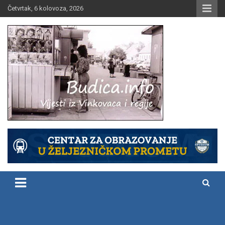
Skip
Četvrtak, 6 kolovoza, 2026
to
content
Vijesti iz Vinkovaca i regije
Budica.info