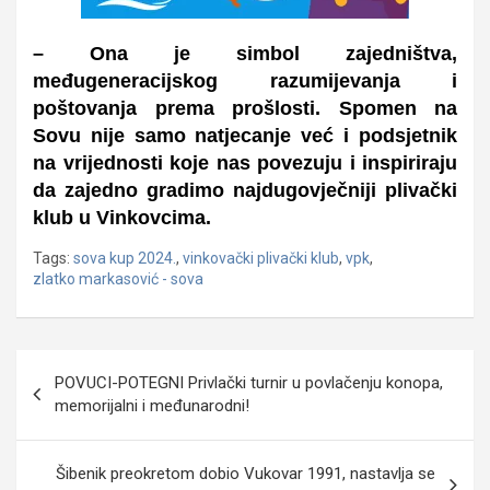
– Ona je simbol zajedništva,
međugeneracijskog razumijevanja i
poštovanja prema prošlosti. Spomen na
Sovu nije samo natjecanje već i podsjetnik
na vrijednosti koje nas povezuju i inspiriraju
da zajedno gradimo najdugovječniji plivački
klub u Vinkovcima.
Tags:
sova kup 2024.
,
vinkovački plivački klub
,
vpk
,
zlatko markasović - sova
Navigacija
POVUCI-POTEGNI Privlački turnir u povlačenju konopa,
objava
memorijalni i međunarodni!
Šibenik preokretom dobio Vukovar 1991, nastavlja se