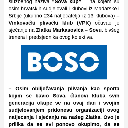
službenog naziva
”Sova kup”
– na kojem su
osim hrvatskih sudjelovali i klubovi iz Mađarske i
Srbije (ukupno 234 natjecatelja iz 13 klubova) –
Vinkovački plivački klub (VPK)
očuvao je
sjećanje na
Zlatka Markasovića – Sovu
, bivšeg
trenera i predsjednika ovog kolektiva.
– Osim obilježavanja plivanja kao sporta
kojim se bavio Sova, članovi kluba svih
generacija okupe se na ovaj dan i svojim
sudjelovanjem pridonesu organizaciji ovog
natjecanja i sjećanju na našeg Zlatka. Ovo je
prilika da se svi ponovo okupimo, da se