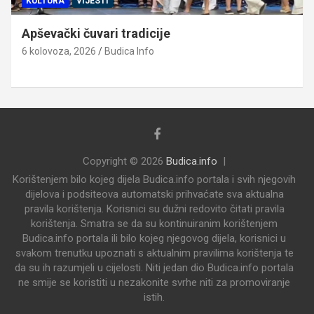
KULTURA
VIJESTI
Apševački čuvari tradicije
6 kolovoza, 2026
Budica Info
Copyright © 2026
Budica.info
Korištenjem bilo kojeg dijela Budica.info portala i svih njegovih
dijelova i podsiteova automatski prihvaćate sva aktualna
pravila korištenja. Korisnici su dužni redovito čitati pravila
korištenja. Smatra se da su kontinuiranim korištenjem
Budica.info portala ili bilo kojeg njegovog dijela, korisnici u
svakom trenutku upoznati s aktualnim pravilima korištenja te
da su ih razumjeli u cijelosti. Niti jedan dio Budica.info portala
ne smije se koristiti u nezakonite svrhe niti za promoviranje
istih.