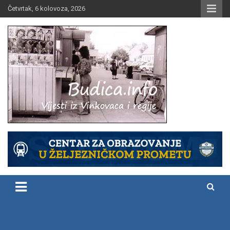
Skip
Četvrtak, 6 kolovoza, 2026
to
content
Vijesti iz Vinkovaca i regije
Budica.info