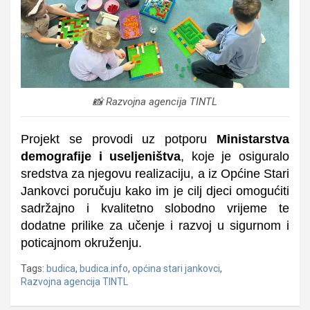
📸 Razvojna agencija TINTL
Projekt se provodi uz potporu
Ministarstva
demografije i useljeništva
, koje je osiguralo
sredstva za njegovu realizaciju, a iz Općine Stari
Jankovci poručuju k
ako im je cilj djeci omogućiti
sadržajno i kvalitetno slobodno vrijeme te
dodatne prilike za učenje i razvoj u sigurnom i
poticajnom okruženju.
Tags:
budica
,
budica.info
,
općina stari jankovci
,
Razvojna agencija TINTL