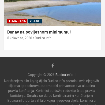
TEMA DANA
VIJESTI
Dunav na povijesnom minimumu!
5 kolovoza, 2026
Budica Info
Copyright © 2026
Budica.info
Korištenjem bilo kojeg dijela Budica.info portala i svih njegovih
dijelova i podsiteova automatski prihvaćate sva aktualna
pravila korištenja. Korisnici su dužni redovito čitati pravila
korištenja. Smatra se da su kontinuiranim korištenjem
Budica.info portala ili bilo kojeg njegovog dijela, korisnici u