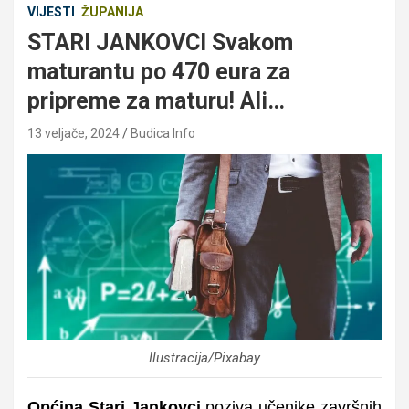
VIJESTI
ŽUPANIJA
STARI JANKOVCI Svakom
maturantu po 470 eura za
pripreme za maturu! Ali…
13 veljače, 2024
Budica Info
Ilustracija/Pixabay
Općina Stari Jankovci
poziva učenike završnih