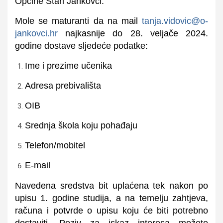
Općine Stari Jankovci.
Mole se maturanti da na mail
tanja.vidovic@o-
jankovci.hr
najkasnije do 28. veljače 2024.
godine dostave sljedeće podatke:
Ime i prezime učenika
Adresa prebivališta
OIB
Srednja škola koju pohađaju
Telefon/mobitel
E-mail
Navedena
sredstva bit uplaćena tek nakon
po
upisu 1.
godin
e
studija, a na temelju zahtjeva,
računa i potvrde o upisu koju će
biti potrebno
dostaviti
. Poziv za iskaz interesa možete