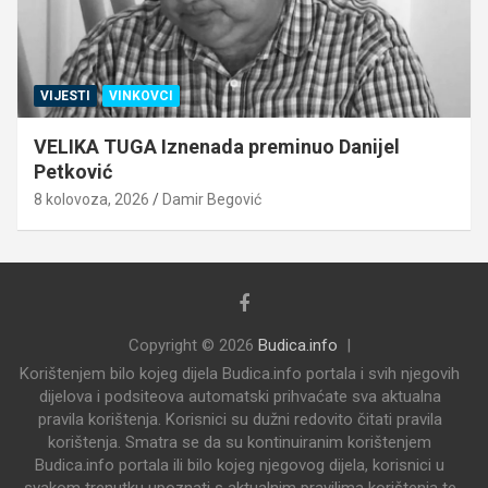
VIJESTI
VINKOVCI
VELIKA TUGA Iznenada preminuo Danijel
Petković
8 kolovoza, 2026
Damir Begović
Copyright © 2026
Budica.info
Korištenjem bilo kojeg dijela Budica.info portala i svih njegovih
dijelova i podsiteova automatski prihvaćate sva aktualna
pravila korištenja. Korisnici su dužni redovito čitati pravila
korištenja. Smatra se da su kontinuiranim korištenjem
Budica.info portala ili bilo kojeg njegovog dijela, korisnici u
svakom trenutku upoznati s aktualnim pravilima korištenja te