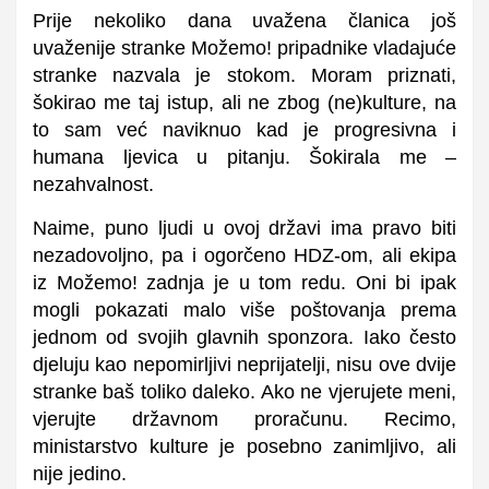
Prije nekoliko dana uvažena članica još
uvaženije stranke Možemo! pripadnike vladajuće
stranke nazvala je stokom. Moram priznati,
šokirao me taj istup, ali ne zbog (ne)kulture, na
to sam već naviknuo kad je progresivna i
humana ljevica u pitanju. Šokirala me –
nezahvalnost.
Naime, puno ljudi u ovoj državi ima pravo biti
nezadovoljno, pa i ogorčeno HDZ-om, ali ekipa
iz Možemo! zadnja je u tom redu. Oni bi ipak
mogli pokazati malo više poštovanja prema
jednom od svojih glavnih sponzora. Iako često
djeluju kao nepomirljivi neprijatelji, nisu ove dvije
stranke baš toliko daleko. Ako ne vjerujete meni,
vjerujte državnom proračunu. Recimo,
ministarstvo kulture je posebno zanimljivo, ali
nije jedino.