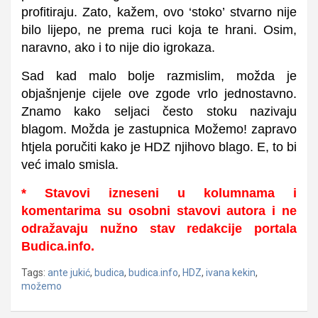
profitiraju. Zato, kažem, ovo ‘stoko’ stvarno nije
bilo lijepo, ne prema ruci koja te hrani. Osim,
naravno, ako i to nije dio igrokaza.
Sad kad malo bolje razmislim, možda je
objašnjenje cijele ove zgode vrlo jednostavno.
Znamo kako seljaci često stoku nazivaju
blagom. Možda je zastupnica Možemo! zapravo
htjela poručiti kako je HDZ njihovo blago. E, to bi
već imalo smisla.
* Stavovi izneseni u kolumnama i
komentarima su osobni stavovi autora i ne
odražavaju nužno stav redakcije portala
Budica.info.
Tags:
ante jukić
,
budica
,
budica.info
,
HDZ
,
ivana kekin
,
možemo