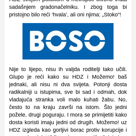
sadašnjem gradonačelniku. I zbog toga bi
pristojno bilo reći ‘hvala’, ali oni njima: „Stoko“!
Nije to lijepo, nisu ih valjda roditelji tako učili.
Glupo je reći kako su HDZ i Možemo! baš
jednaki, ali nisu ni dva svijeta. Potonji dosta
radikalniji u istupima, sve bi sad i odmah, dok
vladajuća stranka voli malo kuhati žabu. No,
često to na kraju završi na istom. Što jedni
požele, drugi poguraju. I mora se primijetiti kako
dosta koristi imaju jedni od drugih. Možemo! uz
HDZ izgleda kao gorljivi borac protiv korupcije i