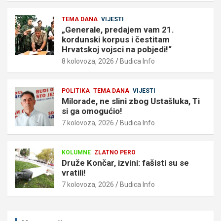
TEMA DANA
VIJESTI
„Generale, predajem vam 21.
kordunski korpus i čestitam
Hrvatskoj vojsci na pobjedi!“
8 kolovoza, 2026
Budica Info
POLITIKA
TEMA DANA
VIJESTI
Milorade, ne slini zbog Ustašluka, Ti
si ga omogućio!
7 kolovoza, 2026
Budica Info
KOLUMNE
ZLATNO PERO
Druže Končar, izvini: fašisti su se
vratili!
7 kolovoza, 2026
Budica Info