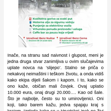
Inače, na stranu sad naivnost i glupost, meni je
jedna druga stvar zanimljiva u ovim slučajevima
uplate novca na ‘slijepo’. Stalno se priča o
nekakvoj neimaštini i teškom životu, a onda vidiš
kako ekipa dijeli šakom i kapom. I to, kako se
ono kaže, običan mali čovjek. Ovaj uplatio
10.000 eura, onaj drugi 20.000…. Kao od šale.
Što je najbolje, često su to umirovljenici. Oni
koji, tako barem kažu, jedva spajaju kraj s
krajem. Izgleda kako se u Hrvatskoj ipak ne živi