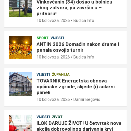
Vinkovčanin (34) došao u bolnicu
zbog zatvora, pa završio u –
pritvoru!
10 kolovoza, 2026
Budica Info
SPORT
VIJESTI
ANTIN 2026 Domaćin nakon drame i
penala osvojio turnir
10 kolovoza, 2026
Budica Info
VIJESTI
ŽUPANIJA
TOVARNIK Energetska obnova
općinske zgrade, slijede (i) solarni
paneli
10 kolovoza, 2026
Damir Begović
VIJESTI
ŽIVOT
ILOK DARUJE ŽIVOT! U četvrtak nova
akcija dobrovoljnog darivanja krvi