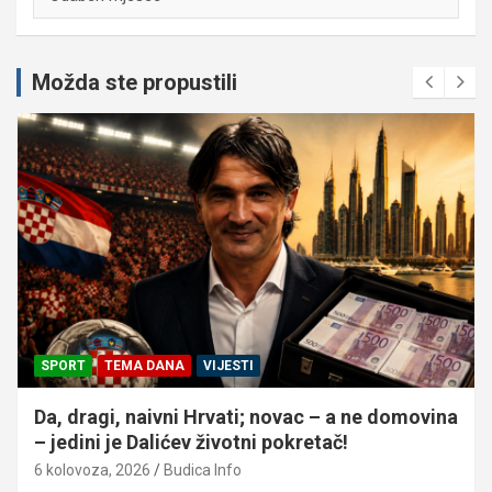
Možda ste propustili
SPORT
TEMA DANA
VIJESTI
Da, dragi, naivni Hrvati; novac – a ne domovina
– jedini je Dalićev životni pokretač!
6 kolovoza, 2026
Budica Info