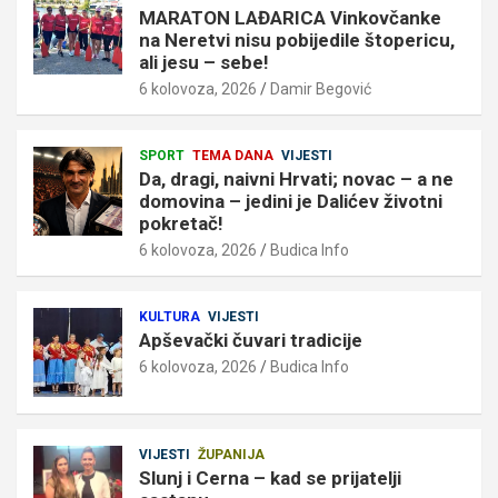
MARATON LAĐARICA Vinkovčanke
na Neretvi nisu pobijedile štopericu,
ali jesu – sebe!
6 kolovoza, 2026
Damir Begović
SPORT
TEMA DANA
VIJESTI
Da, dragi, naivni Hrvati; novac – a ne
domovina – jedini je Dalićev životni
pokretač!
6 kolovoza, 2026
Budica Info
KULTURA
VIJESTI
Apševački čuvari tradicije
6 kolovoza, 2026
Budica Info
VIJESTI
ŽUPANIJA
Slunj i Cerna – kad se prijatelji