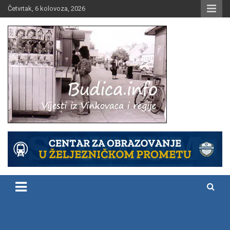
Skip
Četvrtak, 6 kolovoza, 2026
to
content
Vijesti iz Vinkovaca i regije
Budica.info