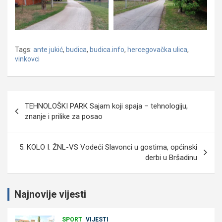
Tags:
ante jukić
,
budica
,
budica.info
,
hercegovačka ulica
,
vinkovci
Navigacija
TEHNOLOŠKI PARK Sajam koji spaja – tehnologiju,
objava
znanje i prilike za posao
5. KOLO I. ŽNL-VS Vodeći Slavonci u gostima, općinski
derbi u Bršadinu
Najnovije vijesti
SPORT
VIJESTI