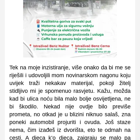
Tek na moje inzistiranje, više onako da bi me se
riješili i udovoljili mom novinarskom nagonu koju
uvijek traži nekakav materijal, pokoji žitelj
stidljivo mi je spomenuo rasvjetu. Kažu, možda
kad bi ulica noću bila malo bolje osvijetljena, ne
bi škodilo. Nekad nije ovdje bilo previše
prometa, no otkad je u blizini niknuo salaš, zna
poneki automobil projuriti i ovuda. Još staze
nema, čim izađeš iz dvorišta, eto te odmah na
cesti. A djeca k’o djeca, zaigraju se malo pa