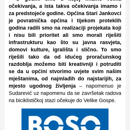
očekivanja, a ista takva očekivanja imamo i
za predstojeće godine. Općina Stari Jankovci
je povratnička općina i tijekom proteklih
godina radili smo na realizaciji projekata koji
i nisu bili prioritet ali smo morali riješiti
infrastrukturu kao što su javna rasvjeta,
domovi kulture, igrališta i slično. To smo
riješili tako da od idućeg proračunskog
razdoblja možemo biti kreativniji i potruditi
se da u općini stvorimo uvjete svim našim
mještanima, od najmlađih do najstarijih, za
mjesto ugodnog življenja
– napomenuo je
Sudarević uz napomenu da se
završetak radova
na biciklističkoj stazi očekuje do Velike Gospe.