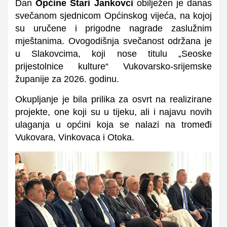
Dan
Općine Stari Jankovci
obilježen je danas
svečanom sjednicom Općinskog vijeća, na kojoj
su uručene i prigodne nagrade zaslužnim
mještanima. Ovogodišnja svečanost održana je
u Slakovcima, koji nose titulu „Seoske
prijestolnice kulture“ Vukovarsko-srijemske
županije za 2026. godinu.
Okupljanje je bila prilika za osvrt na realizirane
projekte, one koji su u tijeku, ali i najavu novih
ulaganja u općini koja se nalazi na tromeđi
Vukovara, Vinkovaca i Otoka.