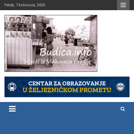
Skip
Petak, 7 kolovoza, 2026
to
content
Vijesti iz Vinkovaca i regije
Budica.info