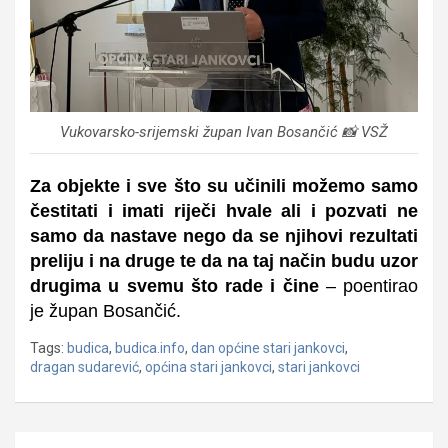
Vukovarsko-srijemski župan Ivan Bosančić 📸 VSŽ
Za objekte i sve što su učinili možemo samo
čestitati i imati riječi hvale ali i pozvati ne
samo da nastave nego da se njihovi rezultati
preliju i na druge te da na taj način budu uzor
drugima u svemu što rade i čine
– poentirao
je župan Bosančić.
Tags:
budica
,
budica.info
,
dan općine stari jankovci
,
dragan sudarević
,
općina stari jankovci
,
stari jankovci
Navigacija