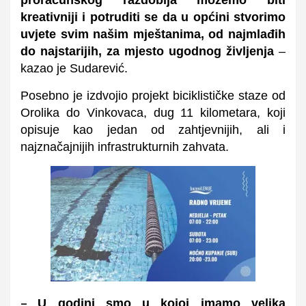
proračunskog razdoblja možemo biti
kreativniji i potruditi se da u općini stvorimo
uvjete svim našim mještanima, od najmlađih
do najstarijih, za mjesto ugodnog življenja
–
kazao je Sudarević.
Posebno je izdvojio projekt biciklističke staze od
Orolika do Vinkovaca, dug 11 kilometara, koji
opisuje kao jedan od zahtjevnijih, ali i
najznačajnijih infrastrukturnih zahvata.
U godini smo u kojoj imamo velika
–