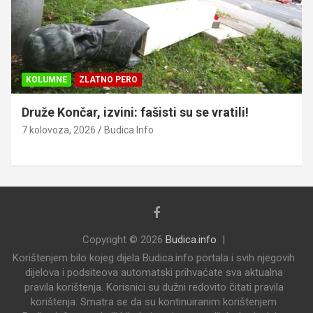
KOLUMNE
ZLATNO PERO
Druže Končar, izvini: fašisti su se vratili!
7 kolovoza, 2026
Budica Info
Copyright © 2026
Budica.info
Korištenjem bilo kojeg dijela Budica.info portala i svih njegovih
dijelova i podsiteova automatski prihvaćate sva aktualna
pravila korištenja. Korisnici su dužni redovito čitati pravila
korištenja. Smatra se da su kontinuiranim korištenjem