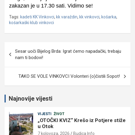
zakazan je u 17.30 sati. Vidimo se!
Tags:
kadeti KK Vinkovci
,
kk varaždin
,
kk vinkovci
,
košarka
,
košarkaški klub vinkovci
Navigacija
Sesar uoči Bijelog Brda: Igrat ćemo napadački, trebaju
objava
nam ti bodovi!
TAKO SE VOLE VINKOVCI Volonteri (o)čistili Sopot!
Najnovije vijesti
VIJESTI
ŽIVOT
„OTOČKI KVIZ“ Krešo iz Potjere stiže
u Otok
7 kolovoza, 2026
Budica Info