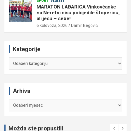
SPORT
VIJESTI
MARATON LAĐARICA Vinkovčanke
na Neretvi nisu pobijedile štopericu,
ali jesu – sebe!
6 kolovoza, 2026
Damir Begović
Kategorije
Kategorije
Arhiva
Arhiva
Možda ste propustili