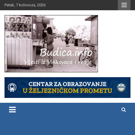
Skip
Petak, 7 kolovoza, 2026
to
content
Vijesti iz Vinkovaca i regije
Budica.info