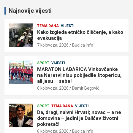
Najnovije vijesti
TEMA DANA
VIJESTI
Kako izgleda etničko čišćenje, a kako
evakuacija
7 kolovoza, 2026
Budica Info
SPORT
VIJESTI
MARATON LAĐARICA Vinkovčanke
na Neretvi nisu pobijedile štopericu,
ali jesu – sebe!
6 kolovoza, 2026
Damir Begović
SPORT
TEMA DANA
VIJESTI
Da, dragi, naivni Hrvati; novac – a ne
domovina – jedini je Dalićev životni
pokretač!
6 kolovoza, 2026
Budica Info