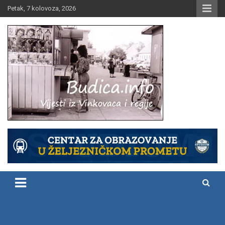
Skip
Petak, 7 kolovoza, 2026
to
content
Vijesti iz Vinkovaca i regije
Budica.info