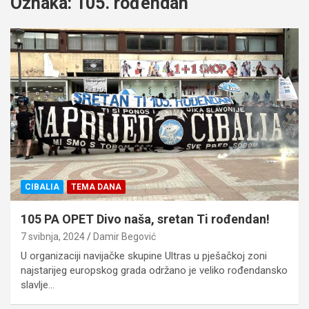
Oznaka:
105. rođendan
CIBALIA
TEMA DANA
105 PA OPET Divo naša, sretan Ti rođendan!
7 svibnja, 2024
Damir Begović
U organizaciji navijačke skupine Ultras u pješačkoj zoni
najstarijeg europskog grada održano je veliko rođendansko
slavlje…