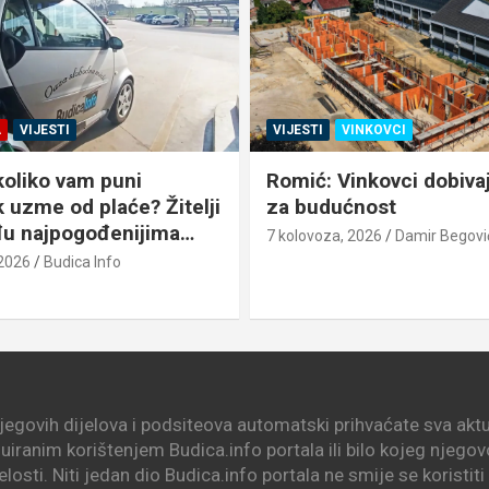
A
VIJESTI
VIJESTI
VINKOVCI
koliko vam puni
Romić: Vinkovci dobiva
 uzme od plaće? Žitelji
za budućnost
u najpogođenijima…
7 kolovoza, 2026
Damir Begovi
 2026
Budica Info
njegovih dijelova i podsiteova automatski prihvaćate sva aktua
nuiranim korištenjem Budica.info portala ili bilo kojeg njego
elosti. Niti jedan dio Budica.info portala ne smije se koristit