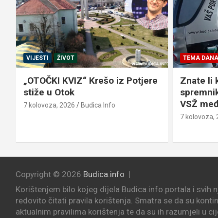
VIJESTI
ŽIVOT
TEMA DAN
„OTOČKI KVIZ“ Krešo iz Potjere
Znate li 
stiže u Otok
spremnik
VSŽ međ
7 kolovoza, 2026
Budica Info
7 kolovoza,
Copyright © 2026
Budica.info
Korištenjem bilo kojeg dijela Budica.info portala i svih 
redovito čitati pravila korištenja. Smatra se da su konti
aktualnim pravilima korištenja te da su ih razumjeli u cij