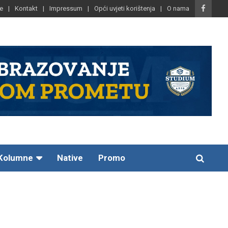
e
Kontakt
Impressum
Opći uvjeti korištenja
O nama
Kolumne
Native
Promo