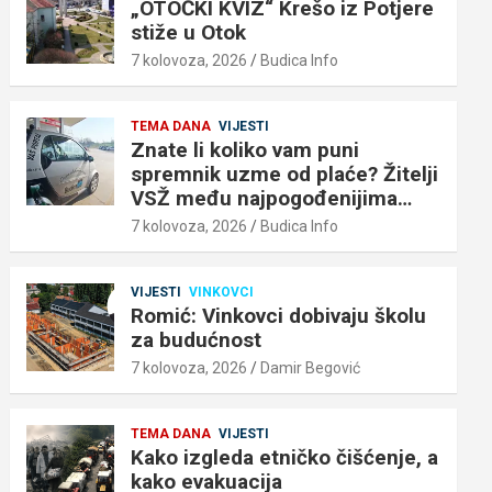
„OTOČKI KVIZ“ Krešo iz Potjere
stiže u Otok
7 kolovoza, 2026
Budica Info
TEMA DANA
VIJESTI
Znate li koliko vam puni
spremnik uzme od plaće? Žitelji
VSŽ među najpogođenijima…
7 kolovoza, 2026
Budica Info
VIJESTI
VINKOVCI
Romić: Vinkovci dobivaju školu
za budućnost
7 kolovoza, 2026
Damir Begović
TEMA DANA
VIJESTI
Kako izgleda etničko čišćenje, a
kako evakuacija