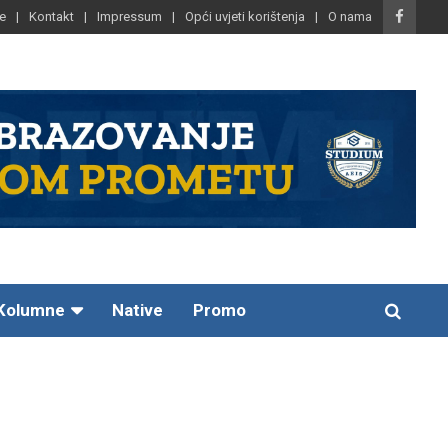
e
Kontakt
Impressum
Opći uvjeti korištenja
O nama
Kolumne
Native
Promo