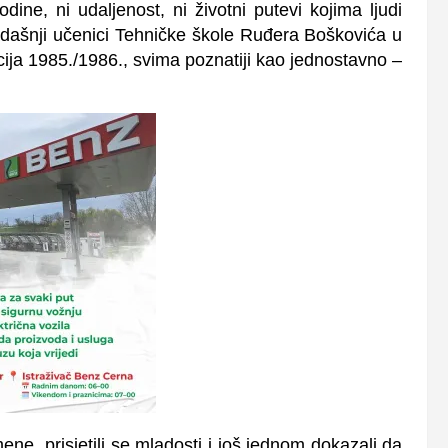
odine, ni udaljenost, ni životni putevi kojima ljudi
kadašnji učenici Tehničke škole Ruđera Boškovića u
ija 1985./1986., svima poznatiji kao jednostavno –
ene, prisjetili se mladosti i još jednom dokazali da