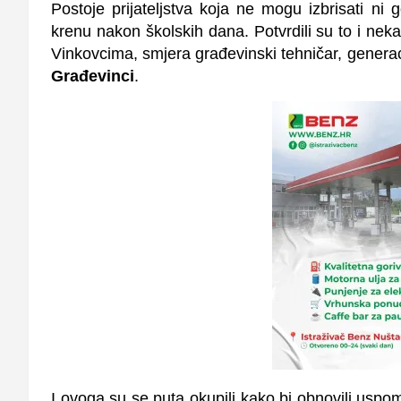
Postoje prijateljstva koja ne mogu izbrisati ni g
krenu nakon školskih dana. Potvrdili su to i ne
Vinkovcima, smjera građevinski tehničar, generac
Građevinci
.
I ovoga su se puta okupili kako bi obnovili uspom