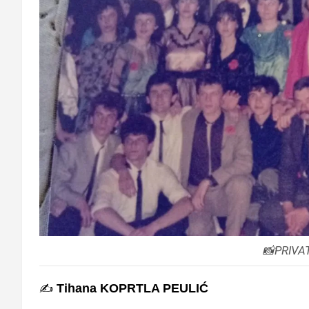
📸PRIVA
✍️
Tihana KOPRTLA PEULIĆ