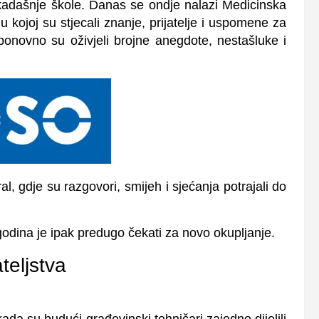
ekadašnje škole. Danas se ondje nalazi Medicinska
 u kojoj su stjecali znanje, prijatelje i uspomene za
e ponovno su oživjeli brojne anegdote, nestašluke i
, gdje su razgovori, smijeh i sjećanja potrajali do
 godina je ipak predugo čekati za novo okupljanje.
teljstva
ada su budući građevinski tehničari zajedno dijelili