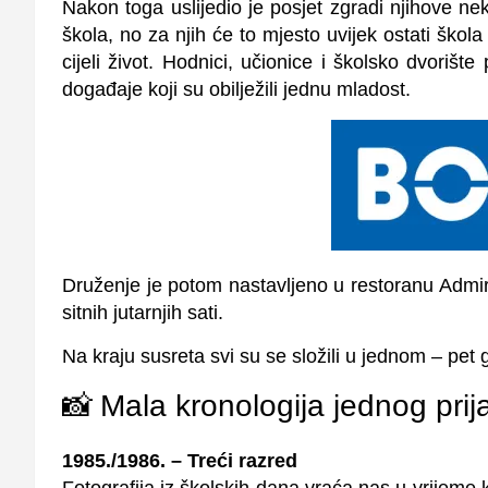
Nakon toga uslijedio je posjet zgradi njihove n
škola, no za njih će to mjesto uvijek ostati škola
cijeli život. Hodnici, učionice i školsko dvorišt
događaje koji su obilježili jednu mladost.
Druženje je potom nastavljeno u restoranu Admiral
sitnih jutarnjih sati.
Na kraju susreta svi su se složili u jednom – pet
📸
Mala kronologija jednog prija
1985./1986. – Treći razred
Fotografija iz školskih dana vraća nas u vrijeme k