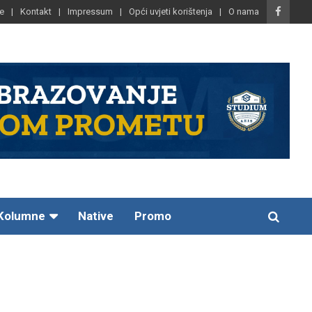
e
Kontakt
Impressum
Opći uvjeti korištenja
O nama
Kolumne
Native
Promo