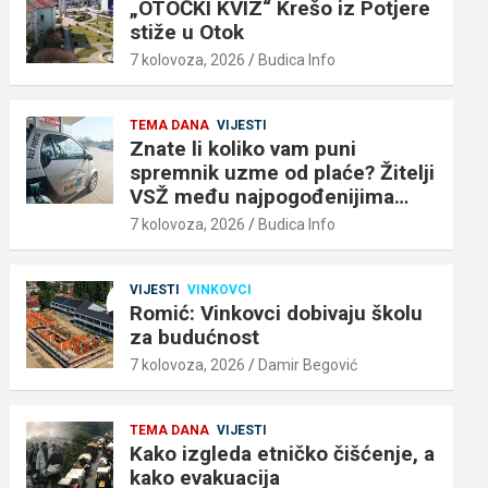
„OTOČKI KVIZ“ Krešo iz Potjere
stiže u Otok
7 kolovoza, 2026
Budica Info
TEMA DANA
VIJESTI
Znate li koliko vam puni
spremnik uzme od plaće? Žitelji
VSŽ među najpogođenijima…
7 kolovoza, 2026
Budica Info
VIJESTI
VINKOVCI
Romić: Vinkovci dobivaju školu
za budućnost
7 kolovoza, 2026
Damir Begović
TEMA DANA
VIJESTI
Kako izgleda etničko čišćenje, a
kako evakuacija