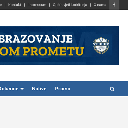
e
Kontakt
Impressum
Opći uvjeti korištenja
O nama
Kolumne
Native
Promo