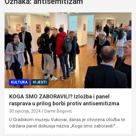
Oznaka:
antisemitizam
KULTURA
VIJESTI
KOGA SMO ZABORAVILI? Izložba i panel
rasprava u prilog borbi protiv antisemitizma
30 siječnja, 2024
Damir Begović
U Gradskom muzeju Vukovar, danas je otvorena izložba te
održana panel diskusija naziva „Koga smo zaboravili?…