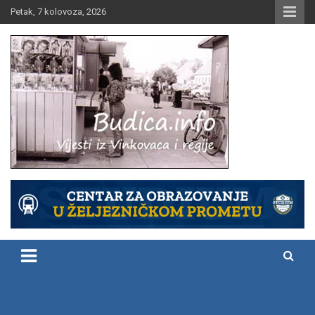
Skip
Petak, 7 kolovoza, 2026
to
content
Vijesti iz Vinkovaca i regije
Budica.info