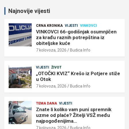
Najnovije vijesti
CRNA KRONIKA
VIJESTI
VINKOVCI
VINKOVCI 66-godišnjak osumnjičen
za krađu raznih potrepština iz
obiteljske kuće
7 kolovoza, 2026
Budica Info
VIJESTI
ŽIVOT
„OTOČKI KVIZ“ Krešo iz Potjere stiže
u Otok
7 kolovoza, 2026
Budica Info
TEMA DANA
VIJESTI
Znate li koliko vam puni spremnik
uzme od plaće? Žitelji VSŽ među
najpogođenijima…
7 kolovoza, 2026
Budica Info