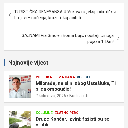
Navigacija
TURISTIČKA RENESANSA U Vukovaru „eksplodirali” svi
objava
brojevi – noćenja, kruzeri, kapaciteti…
SAJNAMI Ria Smole i Borna Dujić nositelji crnoga
pojasa 1. Dan!
Najnovije vijesti
POLITIKA
TEMA DANA
VIJESTI
Milorade, ne slini zbog Ustašluka, Ti
si ga omogućio!
7 kolovoza, 2026
Budica Info
KOLUMNE
ZLATNO PERO
Druže Končar, izvini: fašisti su se
vratili!