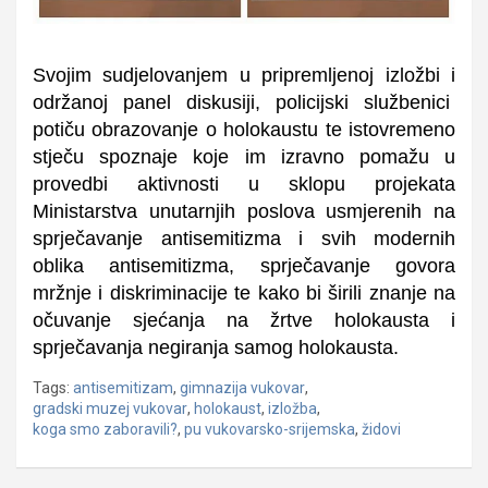
Svojim sudjelovanjem u pripremljenoj izložbi i
održanoj panel diskusiji, policijski službenici
potiču obrazovanje o holokaustu te istovremeno
stječu spoznaje koje im izravno pomažu u
provedbi aktivnosti u sklopu projekata
Ministarstva unutarnjih poslova usmjerenih na
sprječavanje antisemitizma i svih modernih
oblika antisemitizma, sprječavanje govora
mržnje i diskriminacije te kako bi širili znanje na
očuvanje sjećanja na žrtve holokausta i
sprječavanja negiranja samog holokausta.
Tags:
antisemitizam
,
gimnazija vukovar
,
gradski muzej vukovar
,
holokaust
,
izložba
,
koga smo zaboravili?
,
pu vukovarsko-srijemska
,
židovi