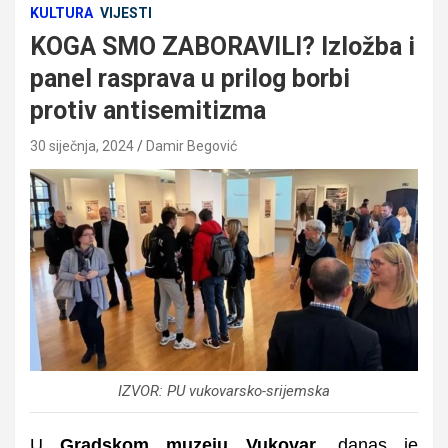
KULTURA
VIJESTI
KOGA SMO ZABORAVILI? Izložba i
panel rasprava u prilog borbi
protiv antisemitizma
30 siječnja, 2024
Damir Begović
IZVOR: PU vukovarsko-srijemska
U
Gradskom muzeju Vukovar
, danas je