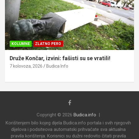
KOLUMNE
ZLATNO PERO
Druže Končar, izvini: fašisti su se vratili!
7 kolovoza, 2026
Budica Info
Copyright © 2026
Budica.info
Korištenjem bilo kojeg dijela Budica.info portala i svih njegovih
dijelova i podsiteova automatski prihvaćate sva aktualna
pravila korištenja. Korisnici su dužni redovito čitati pravila