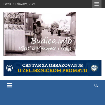
Skip
Petak, 7 kolovoza, 2026
to
content
Vijesti iz Vinkovaca i regije
Budica.info