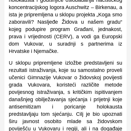
koncentracijskog logora Auschwitz – Birkenau, a
ista je pripremljena u sklopu projekta „Koga smo
zaboravili? Nasljeđe Židova u našem gradu“
kojeg podupire program Građani, jednakost,
prava i vrijednosti (CERV), a vodi ga Europski
dom Vukovar, u suradnji s partnerima iz
Hrvatske i Njemačke.
U sklopu pripremljene izložbe predstavljeni su
rezultati istraživanja, koje su samostalno proveli
učenici Gimnazije Vukovar o židovskoj povijesti
grada Vukovara, koristeći različite metode
povijesnog istraživanja, s kritičkim ispitivanjem
današnjeg obilježavanja sjećanja i prijetnji koje
antisemitizam i poricanje holokausta
predstavljaju tom sjećanju. Cilj je bio upoznati
širu javnost osobito mlade sa židovskom
poviješću u Vukovaru i regiji, ali i na događaje