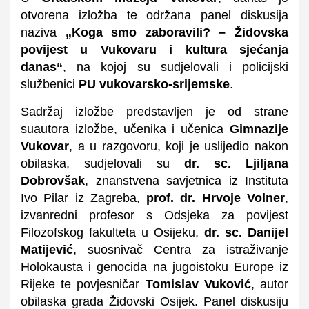
otvorena izložba te održana panel diskusija
naziva
„Koga smo zaboravili? – Židovska
povijest u Vukovaru i kultura sjećanja
danas“
, na kojoj su sudjelovali i policijski
službenici
PU vukovarsko-srijemske
.
Sadržaj izložbe predstavljen je od strane
suautora izložbe, učenika i učenica
Gimnazije
Vukovar
, a u razgovoru, koji je uslijedio nakon
obilaska, sudjelovali su
dr. sc. Ljiljana
Dobrovšak
, znanstvena savjetnica iz Instituta
Ivo Pilar iz Zagreba,
prof. dr. Hrvoje Volner
,
izvanredni profesor s Odsjeka za povijest
Filozofskog fakulteta u Osijeku,
dr. sc. Danijel
Matijević
, suosnivač Centra za istraživanje
Holokausta i genocida na jugoistoku Europe iz
Rijeke te povjesničar
Tomislav Vuković
, autor
obilaska grada Židovski Osijek. Panel diskusiju