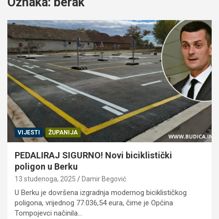
Oznaka:
berak
VIJESTI
ŽUPANIJA
PEDALIRAJ SIGURNO! Novi biciklistički
poligon u Berku
13 studenoga, 2025
Damir Begović
U Berku je dovršena izgradnja modernog biciklističkog
poligona, vrijednog 77.036,54 eura, čime je Općina
Tompojevci načinila…