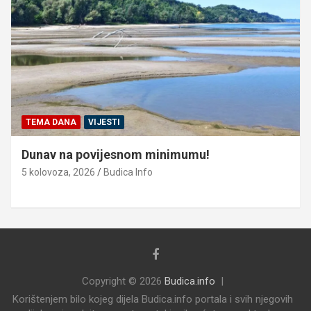
TEMA DANA
VIJESTI
Dunav na povijesnom minimumu!
5 kolovoza, 2026
Budica Info
Copyright © 2026
Budica.info
Korištenjem bilo kojeg dijela Budica.info portala i svih njegovih