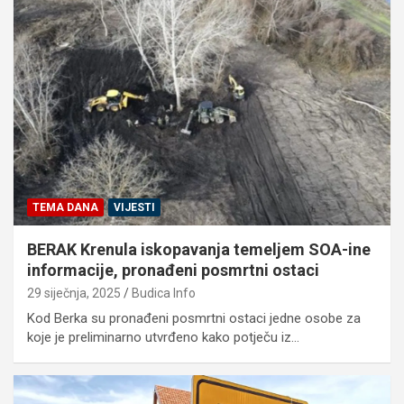
TEMA DANA
VIJESTI
BERAK Krenula iskopavanja temeljem SOA-ine
informacije, pronađeni posmrtni ostaci
29 siječnja, 2025
Budica Info
Kod Berka su pronađeni posmrtni ostaci jedne osobe za
koje je preliminarno utvrđeno kako potječu iz…