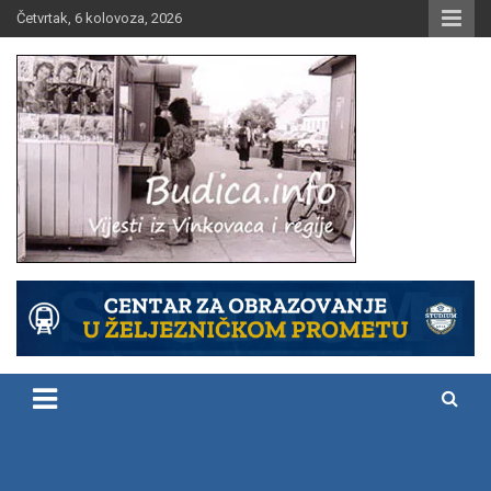
Skip
Četvrtak, 6 kolovoza, 2026
to
content
Vijesti iz Vinkovaca i regije
Budica.info