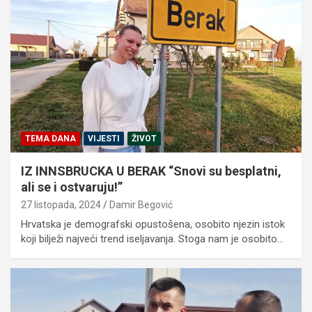
TEMA DANA
VIJESTI
ŽIVOT
IZ INNSBRUCKA U BERAK “Snovi su besplatni,
ali se i ostvaruju!”
27 listopada, 2024
Damir Begović
Hrvatska je demografski opustošena, osobito njezin istok
koji bilježi najveći trend iseljavanja. Stoga nam je osobito…