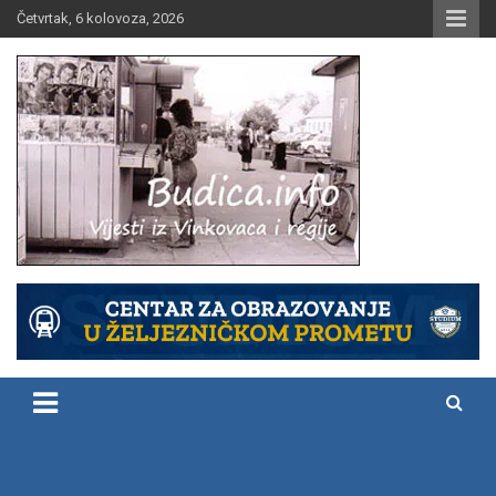
Skip
Četvrtak, 6 kolovoza, 2026
to
content
Vijesti iz Vinkovaca i regije
Budica.info