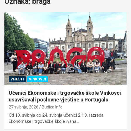
Oznaka:
braga
VIJESTI
VINKOVCI
Učenici Ekonomske i trgovačke škole Vinkovci
usavršavali poslovne vještine u Portugalu
27 svibnja, 2026
Budica Info
Od 10. svibnja do 24. svibnja učenici 2. i 3. razreda
Ekonomske i trgovačke škole Ivana…