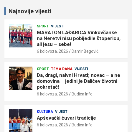
Najnovije vijesti
SPORT
VIJESTI
MARATON LAĐARICA Vinkovčanke
na Neretvi nisu pobijedile štopericu,
ali jesu – sebe!
6 kolovoza, 2026
Damir Begović
SPORT
TEMA DANA
VIJESTI
Da, dragi, naivni Hrvati; novac – a ne
domovina – jedini je Dalićev životni
pokretač!
6 kolovoza, 2026
Budica Info
KULTURA
VIJESTI
Apševački čuvari tradicije
6 kolovoza, 2026
Budica Info