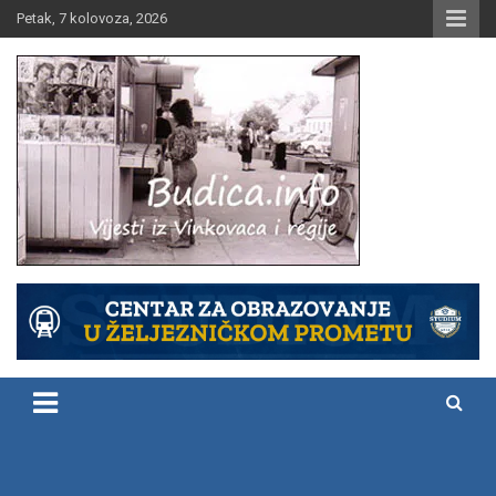
Skip
Petak, 7 kolovoza, 2026
to
content
Vijesti iz Vinkovaca i regije
Budica.info