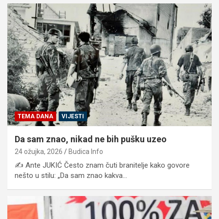
TEMA DANA
VIJESTI
Da sam znao, nikad ne bih pušku uzeo
24 ožujka, 2026
Budica Info
✍️ Ante JUKIĆ Često znam čuti branitelje kako govore
nešto u stilu: „Da sam znao kakva…