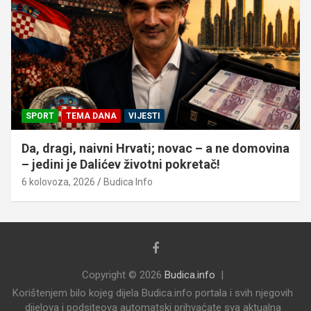
SPORT
TEMA DANA
VIJESTI
Da, dragi, naivni Hrvati; novac – a ne domovina
– jedini je Dalićev životni pokretač!
6 kolovoza, 2026
Budica Info
Copyright © 2026
Budica.info
Korištenjem bilo kojeg dijela Budica.info portala i svih njegovih
dijelova i podsiteova automatski prihvaćate sva aktualna