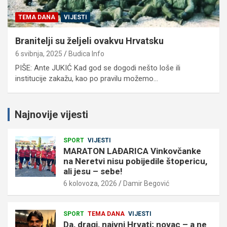
TEMA DANA
VIJESTI
Branitelji su željeli ovakvu Hrvatsku
6 svibnja, 2025
Budica Info
PIŠE: Ante JUKIĆ Kad god se dogodi nešto loše ili
institucije zakažu, kao po pravilu možemo…
Najnovije vijesti
SPORT
VIJESTI
MARATON LAĐARICA Vinkovčanke
na Neretvi nisu pobijedile štopericu,
ali jesu – sebe!
6 kolovoza, 2026
Damir Begović
SPORT
TEMA DANA
VIJESTI
Da, dragi, naivni Hrvati; novac – a ne