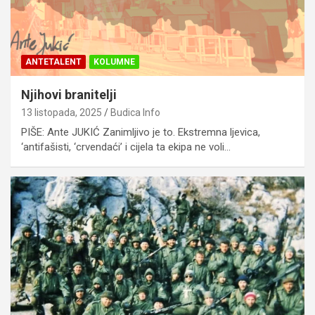
ANTETALENT
KOLUMNE
Njihovi branitelji
13 listopada, 2025
Budica Info
PIŠE: Ante JUKIĆ Zanimljivo je to. Ekstremna ljevica,
‘antifašisti, ‘crvendaći’ i cijela ta ekipa ne voli…