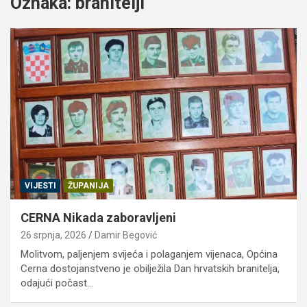
Oznaka:
branitelji
VIJESTI
ŽUPANIJA
CERNA Nikada zaboravljeni
26 srpnja, 2026
Damir Begović
Molitvom, paljenjem svijeća i polaganjem vijenaca, Općina
Cerna dostojanstveno je obilježila Dan hrvatskih branitelja,
odajući počast…