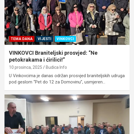
TEMA DANA
VIJESTI
VINKOVCI
VINKOVCI Braniteljski prosvjed: “Ne
petokrakama i ćirilici!”
10 prosinca, 2025
Budica Info
U Vinkovcima je danas održan prosvjed braniteljskih udruga
pod geslom “Pet do 12 za Domovinu”, usmjeren…