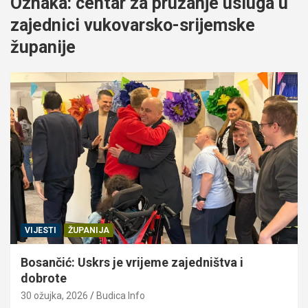
Oznaka:
centar za pružanje usluga u
zajednici vukovarsko-srijemske
županije
VIJESTI
ŽUPANIJA
Bosančić: Uskrs je vrijeme zajedništva i
dobrote
30 ožujka, 2026
Budica Info