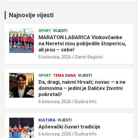
Najnovije vijesti
SPORT
VIJESTI
MARATON LAĐARICA Vinkovčanke
na Neretvi nisu pobijedile štopericu,
ali jesu – sebe!
6 kolovoza, 2026
Damir Begović
SPORT
TEMA DANA
VIJESTI
Da, dragi, naivni Hrvati; novac – a ne
domovina – jedini je Dalićev životni
pokretač!
6 kolovoza, 2026
Budica Info
KULTURA
VIJESTI
Apševački čuvari tradicije
6 kolovoza, 2026
Budica Info