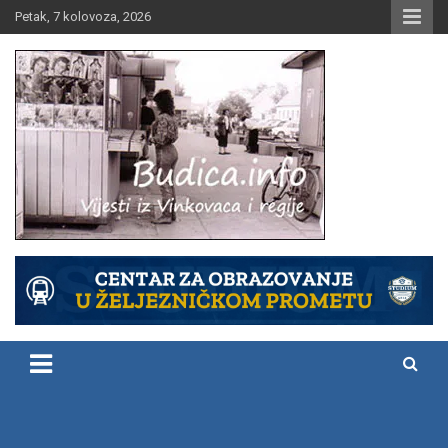
Skip
Petak, 7 kolovoza, 2026
to
content
Vijesti iz Vinkovaca i regije
Budica.info