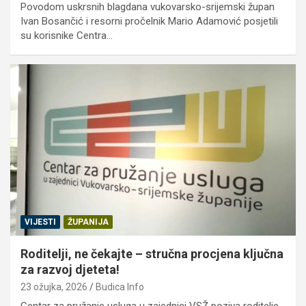
Povodom uskrsnih blagdana vukovarsko-srijemski župan
Ivan Bosančić i resorni pročelnik Mario Adamović posjetili
su korisnike Centra…
VIJESTI
ŽUPANIJA
Roditelji, ne čekajte – stručna procjena ključna
za razvoj djeteta!
23 ožujka, 2026
Budica Info