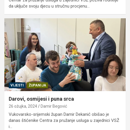
Centar za pružanje usluga u zajednici VSŽ poziva roditelje
da uključe svoju djecu u stručnu procjenu…
VIJESTI
ŽUPANIJA
Darovi, osmijesi i puna srca
26 ožujka, 2024
Damir Begović
Vukovarsko-srijemski župan Damir Dekanić obišao je
danas štićenike Centra za pružanje usluga u zajednici VSŽ
i…