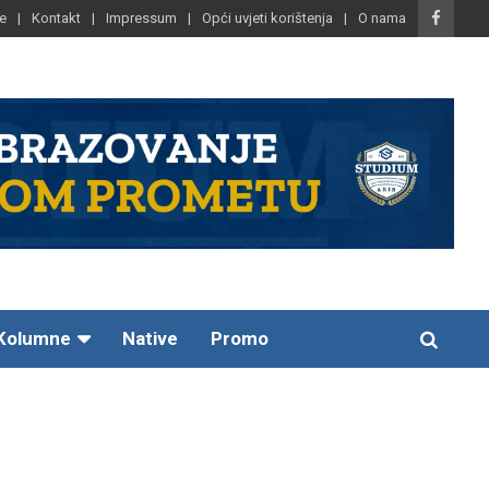
e
Kontakt
Impressum
Opći uvjeti korištenja
O nama
Kolumne
Native
Promo