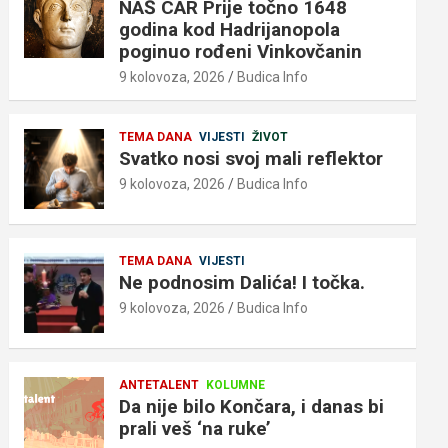
NAŠ CAR Prije točno 1648
godina kod Hadrijanopola
poginuo rođeni Vinkovčanin
9 kolovoza, 2026
Budica Info
TEMA DANA
VIJESTI
ŽIVOT
Svatko nosi svoj mali reflektor
9 kolovoza, 2026
Budica Info
TEMA DANA
VIJESTI
Ne podnosim Dalića! I točka.
9 kolovoza, 2026
Budica Info
ANTETALENT
KOLUMNE
Da nije bilo Končara, i danas bi
prali veš ‘na ruke’