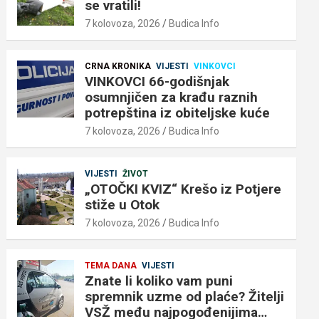
se vratili!
7 kolovoza, 2026
Budica Info
CRNA KRONIKA
VIJESTI
VINKOVCI
VINKOVCI 66-godišnjak
osumnjičen za krađu raznih
potrepština iz obiteljske kuće
7 kolovoza, 2026
Budica Info
VIJESTI
ŽIVOT
„OTOČKI KVIZ“ Krešo iz Potjere
stiže u Otok
7 kolovoza, 2026
Budica Info
TEMA DANA
VIJESTI
Znate li koliko vam puni
spremnik uzme od plaće? Žitelji
VSŽ među najpogođenijima…