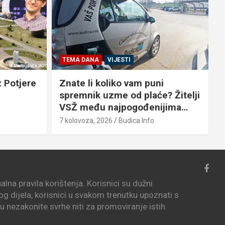
TEMA DANA
VIJESTI
 Potjere
Znate li koliko vam puni
spremnik uzme od plaće? Žitelji
VSŽ među najpogođenijima…
7
7 kolovoza, 2026
Budica Info
lna pravila korištenja. Korisnici su dužni
vog dijela, korisnici u svakom trenutku upoznati s
i u nezakonite svrhe niti za promoviranje istih.