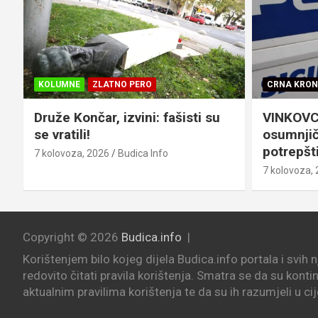
KOLUMNE
ZLATNO PERO
CRNA KRON
Druže Končar, izvini: fašisti su
VINKOVCI
se vratili!
osumnjič
potrepšti
7 kolovoza, 2026
Budica Info
7 kolovoza,
Copyright © 2026
Budica.info
Korištenjem bilo kojeg dijela Budica.info portala i svih 
redovito čitati pravila korištenja. Smatra se da su konti
aktualnim pravilima korištenja te da su ih razumjeli u cij