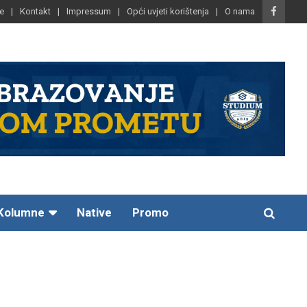
e
Kontakt
Impressum
Opći uvjeti korištenja
O nama
Kolumne
Native
Promo