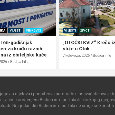
IKA
VIJESTI
VINKOVCI
VIJESTI
ŽIVOT
 66-godišnjak
„OTOČKI KVIZ“ Krešo iz
en za krađu raznih
stiže u Otok
na iz obiteljske kuće
7 kolovoza, 2026
Budica Info
 2026
Budica Info
njegovih dijelova i podsiteova automatski prihvaćate sva aktua
nuiranim korištenjem Budica.info portala ili bilo kojeg njego
elosti. Niti jedan dio Budica.info portala ne smije se koristit