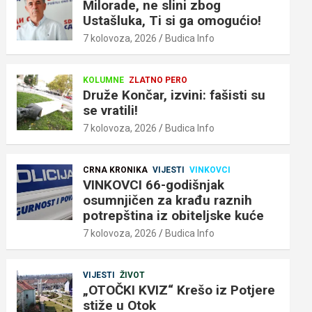
Milorade, ne slini zbog
Ustašluka, Ti si ga omogućio!
7 kolovoza, 2026
Budica Info
KOLUMNE
ZLATNO PERO
Druže Končar, izvini: fašisti su
se vratili!
7 kolovoza, 2026
Budica Info
CRNA KRONIKA
VIJESTI
VINKOVCI
VINKOVCI 66-godišnjak
osumnjičen za krađu raznih
potrepština iz obiteljske kuće
7 kolovoza, 2026
Budica Info
VIJESTI
ŽIVOT
„OTOČKI KVIZ“ Krešo iz Potjere
stiže u Otok