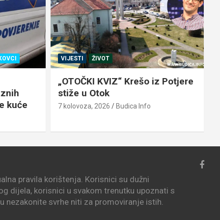
KOVCI
VIJESTI
ŽIVOT
„OTOČKI KVIZ“ Krešo iz Potjere
aznih
stiže u Otok
ke kuće
7 kolovoza, 2026
Budica Info
7
lna pravila korištenja. Korisnici su dužni
vog dijela, korisnici u svakom trenutku upoznati s
i u nezakonite svrhe niti za promoviranje istih.