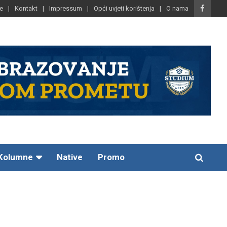
e
Kontakt
Impressum
Opći uvjeti korištenja
O nama
Kolumne
Native
Promo