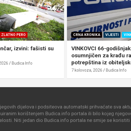
ZLATNO PERO
CRNA KRONIKA
VIJESTI
VIN
čar, izvini: fašisti su
VINKOVCI 66-godišnjak
!
osumnjičen za krađu r
potrepština iz obiteljs
 2026
Budica Info
7 kolovoza, 2026
Budica Info
njegovih dijelova i podsiteova automatski prihvaćate sva aktua
nuiranim korištenjem Budica.info portala ili bilo kojeg njego
elosti. Niti jedan dio Budica.info portala ne smije se koristit