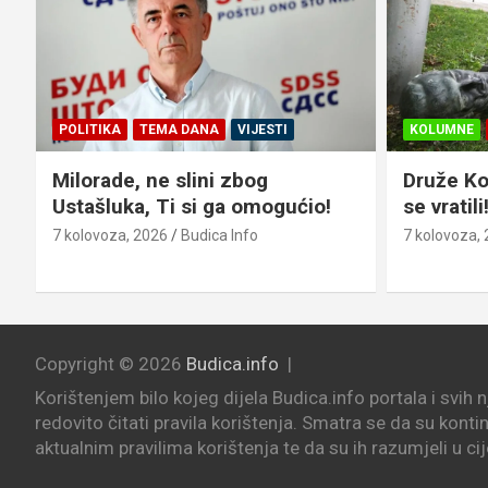
POLITIKA
TEMA DANA
VIJESTI
KOLUMNE
Milorade, ne slini zbog
Druže Kon
Ustašluka, Ti si ga omogućio!
se vratili
7 kolovoza, 2026
Budica Info
7 kolovoza,
Copyright © 2026
Budica.info
Korištenjem bilo kojeg dijela Budica.info portala i svih 
redovito čitati pravila korištenja. Smatra se da su konti
aktualnim pravilima korištenja te da su ih razumjeli u cij