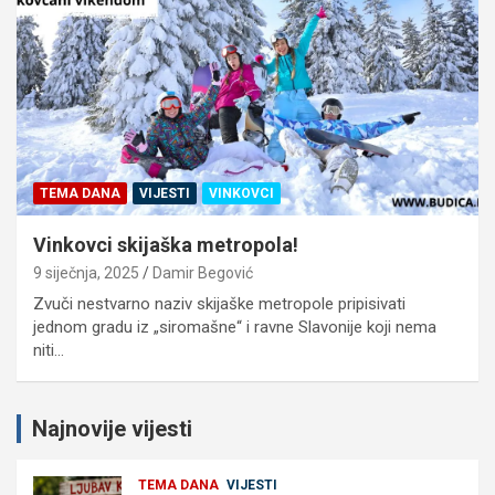
TEMA DANA
VIJESTI
VINKOVCI
Vinkovci skijaška metropola!
9 siječnja, 2025
Damir Begović
Zvuči nestvarno naziv skijaške metropole pripisivati
jednom gradu iz „siromašne“ i ravne Slavonije koji nema
niti…
Najnovije vijesti
TEMA DANA
VIJESTI