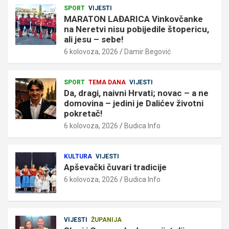
SPORT
VIJESTI
MARATON LAĐARICA Vinkovčanke
na Neretvi nisu pobijedile štopericu,
ali jesu – sebe!
6 kolovoza, 2026
Damir Begović
SPORT
TEMA DANA
VIJESTI
Da, dragi, naivni Hrvati; novac – a ne
domovina – jedini je Dalićev životni
pokretač!
6 kolovoza, 2026
Budica Info
KULTURA
VIJESTI
Apševački čuvari tradicije
6 kolovoza, 2026
Budica Info
VIJESTI
ŽUPANIJA