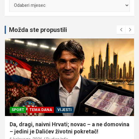
Arhiva
Možda ste propustili
SPORT
TEMA DANA
VIJESTI
Da, dragi, naivni Hrvati; novac – a ne domovina
– jedini je Dalićev životni pokretač!