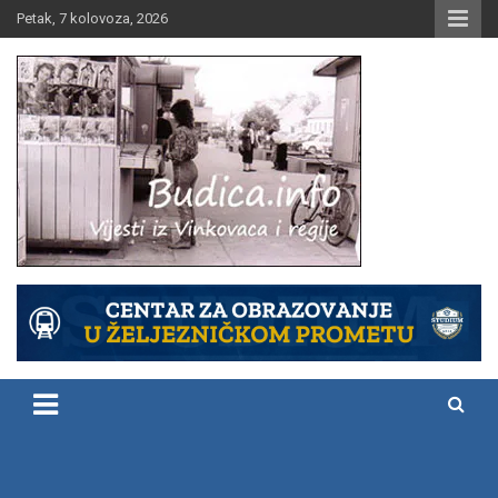
Skip
Petak, 7 kolovoza, 2026
to
content
Vijesti iz Vinkovaca i regije
Budica.info