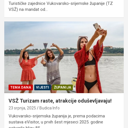
Turističke zajednice Vukovarsko-srijemske županije (TZ
VSŽ) na mandat od…
TEMA DANA
VIJESTI
ŽUPANIJA
VSŽ Turizam raste, atrakcije oduševljavaju!
23 srpnja, 2025
Budica Info
Vukovarsko-srijemska županija je, prema podacima
sustava eVisitor, u prvih šest mjeseci 2025. godine
ostvarila blizu 85…