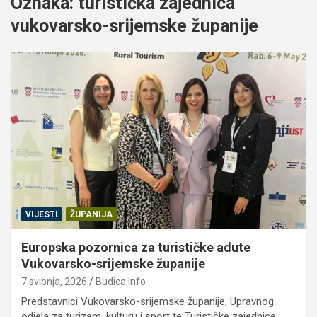
Oznaka:
turistička zajednica
vukovarsko-srijemske županije
VIJESTI
ŽUPANIJA
Europska pozornica za turističke adute
Vukovarsko-srijemske županije
7 svibnja, 2026
Budica Info
Predstavnici Vukovarsko-srijemske županije, Upravnog
odjela za turizam, kulturu i sport te Turističke zajednice