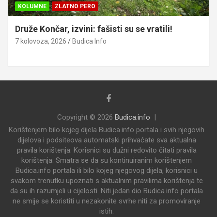
KOLUMNE
ZLATNO PERO
Druže Končar, izvini: fašisti su se vratili!
7 kolovoza, 2026
Budica Info
Copyright © 2026
Budica.info
Korištenjem bilo kojeg dijela Budica.info portala i svih njegovih
dijelova i podsiteova automatski prihvaćate sva aktualna
pravila korištenja. Korisnici su dužni redovito čitati pravila
korištenja. Smatra se da su kontinuiranim korištenjem
Budica.info portala ili bilo kojeg njegovog dijela, korisnici u
svakom trenutku upoznati s aktualnim pravilima korištenja te
da su ih razumjeli u cijelosti. Niti jedan dio Budica.info portala
ne smije se koristiti u nezakonite svrhe niti za promoviranje
istih.