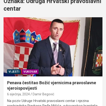
Oznaka:
Udruga Hrvatski pravoslavni
centar
VIJESTI
VUKOVAR
Penava čestitao Božić vjernicima pravoslavne
vjeroispovijesti
6 siječnja, 2024
Damir Begović
Na poziv Udruge Hrvatski pravoslavni centar i njezina
predsjednika Predraga Peđe Mišića, vukovarskog branitelja