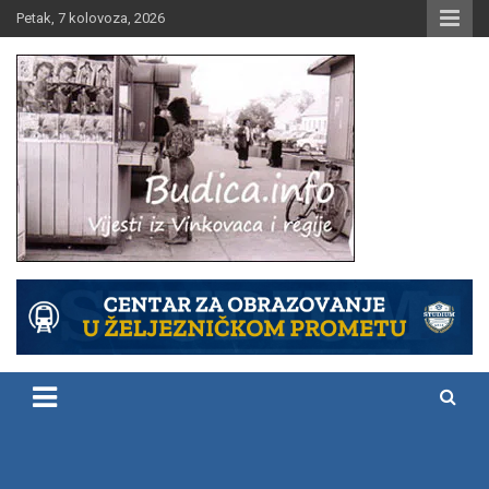
Skip
Petak, 7 kolovoza, 2026
to
content
Vijesti iz Vinkovaca i regije
Budica.info