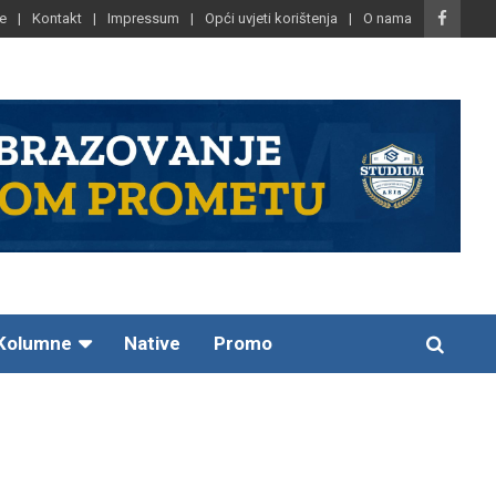
e
Kontakt
Impressum
Opći uvjeti korištenja
O nama
Kolumne
Native
Promo