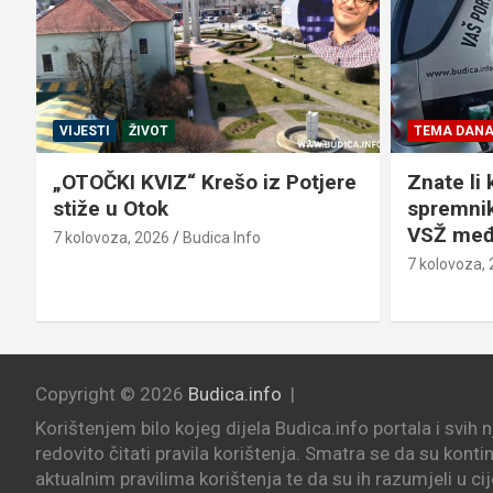
VIJESTI
ŽIVOT
TEMA DAN
„OTOČKI KVIZ“ Krešo iz Potjere
Znate li 
stiže u Otok
spremnik
VSŽ međ
7 kolovoza, 2026
Budica Info
7 kolovoza,
Copyright © 2026
Budica.info
Korištenjem bilo kojeg dijela Budica.info portala i svih 
redovito čitati pravila korištenja. Smatra se da su konti
aktualnim pravilima korištenja te da su ih razumjeli u cij