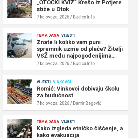
„OTOČKI KVIZ“ Krešo iz Potjere
stiže u Otok
7 kolovoza, 2026
Budica Info
TEMA DANA
VIJESTI
Znate li koliko vam puni
spremnik uzme od plaće? Žitelji
VSŽ među najpogođenijima…
7 kolovoza, 2026
Budica Info
VIJESTI
VINKOVCI
Romić: Vinkovci dobivaju školu
za budućnost
7 kolovoza, 2026
Damir Begović
TEMA DANA
VIJESTI
Kako izgleda etničko čišćenje, a
kako evakuacija