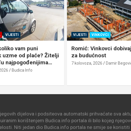
A
VIJESTI
VIJESTI
VINKOVCI
koliko vam puni
Romić: Vinkovci dobiva
 uzme od plaće? Žitelji
za budućnost
u najpogođenijima…
7 kolovoza, 2026
Damir Begovi
 2026
Budica Info
njegovih dijelova i podsiteova automatski prihvaćate sva aktua
nuiranim korištenjem Budica.info portala ili bilo kojeg njego
elosti. Niti jedan dio Budica.info portala ne smije se koristit