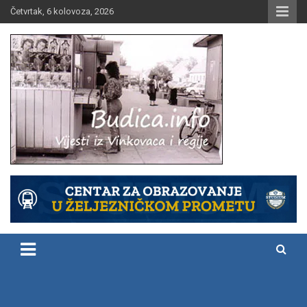
Skip
Četvrtak, 6 kolovoza, 2026
to
content
Vijesti iz Vinkovaca i regije
Budica.info