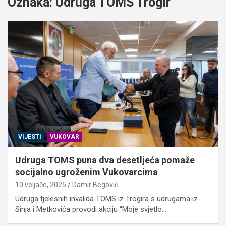
Oznaka:
Udruga TOMS Trogir
VIJESTI
VUKOVAR
Udruga TOMS puna dva desetljeća pomaže
socijalno ugroženim Vukovarcima
10 veljače, 2025
Damir Begović
Udruga tjelesnih invalida TOMS iz Trogira s udrugama iz
Sinja i Metkovića provodi akciju “Moje svjetlo…