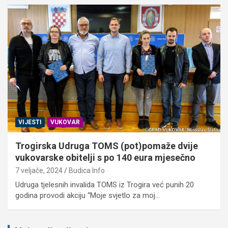
VIJESTI
VUKOVAR
Trogirska Udruga TOMS (pot)pomaže dvije
vukovarske obitelji s po 140 eura mjesečno
7 veljače, 2024
Budica Info
Udruga tjelesnih invalida TOMS iz Trogira već punih 20
godina provodi akciju “Moje svjetlo za moj…