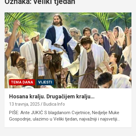
Oznaka:
veliki tjedan
TEMA DANA
VIJESTI
Hosana kralju. Drugačijem kralju…
13 travnja, 2025
Budica Info
PIŠE: Ante JUKIĆ S blagdanom Cvjetnice, Nedjelje Muke
Gospodnje, ulazimo u Veliki tjedan, najvažniji i najsvetiji…