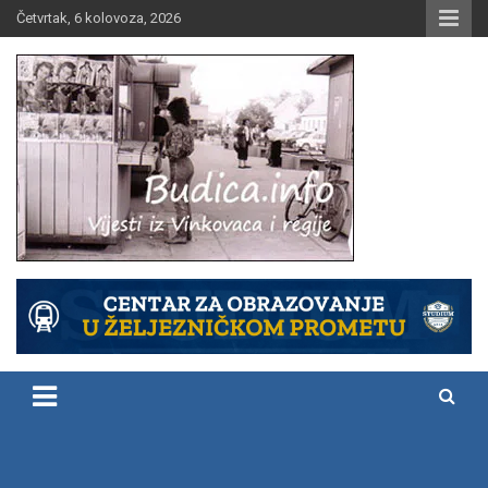
Skip
Četvrtak, 6 kolovoza, 2026
to
content
Vijesti iz Vinkovaca i regije
Budica.info