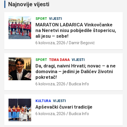
Najnovije vijesti
SPORT
VIJESTI
MARATON LAĐARICA Vinkovčanke
na Neretvi nisu pobijedile štopericu,
ali jesu – sebe!
6 kolovoza, 2026
Damir Begović
SPORT
TEMA DANA
VIJESTI
Da, dragi, naivni Hrvati; novac – a ne
domovina – jedini je Dalićev životni
pokretač!
6 kolovoza, 2026
Budica Info
KULTURA
VIJESTI
Apševački čuvari tradicije
6 kolovoza, 2026
Budica Info