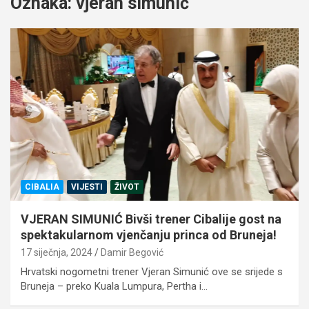
Oznaka:
vjeran simunić
CIBALIA
VIJESTI
ŽIVOT
VJERAN SIMUNIĆ Bivši trener Cibalije gost na
spektakularnom vjenčanju princa od Bruneja!
17 siječnja, 2024
Damir Begović
Hrvatski nogometni trener Vjeran Simunić ove se srijede s
Bruneja – preko Kuala Lumpura, Pertha i…