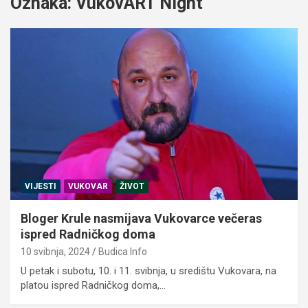
Oznaka:
VukovART Night
VIJESTI
VUKOVAR
ŽIVOT
Bloger Krule nasmijava Vukovarce večeras
ispred Radničkog doma
10 svibnja, 2024
Budica Info
U petak i subotu, 10. i 11. svibnja, u središtu Vukovara, na
platou ispred Radničkog doma,…