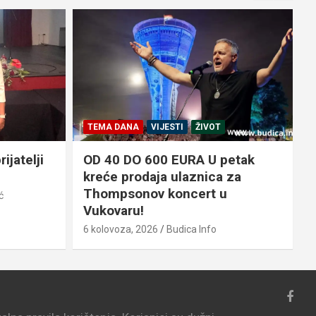
TEMA DANA
VIJESTI
ŽIVOT
ijatelji
OD 40 DO 600 EURA U petak
kreće prodaja ulaznica za
Thompsonov koncert u
ć
6
Vukovaru!
6 kolovoza, 2026
Budica Info