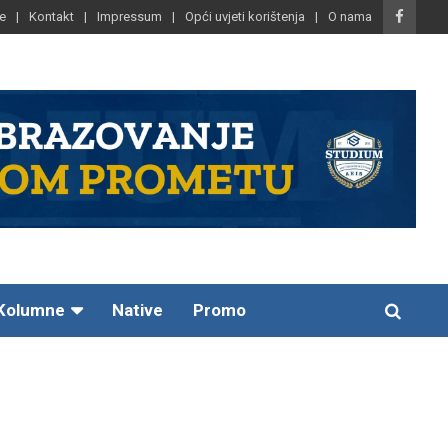
e
Kontakt
Impressum
Opći uvjeti korištenja
O nama
Kolumne
Native
Promo