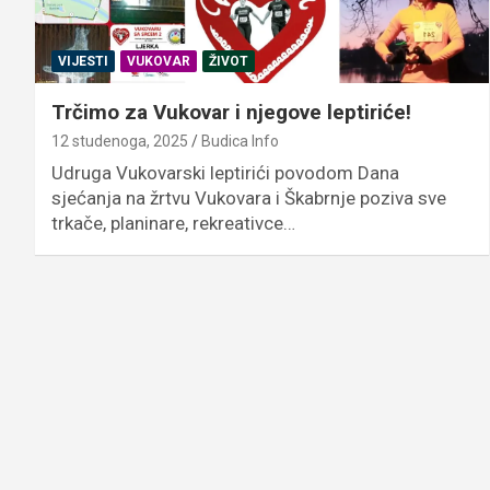
VIJESTI
VUKOVAR
ŽIVOT
Trčimo za Vukovar i njegove leptiriće!
12 studenoga, 2025
Budica Info
Udruga Vukovarski leptirići povodom Dana
sjećanja na žrtvu Vukovara i Škabrnje poziva sve
trkače, planinare, rekreativce…