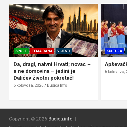
SPORT
TEMA DANA
VIJESTI
KULTURA
Da, dragi, naivni Hrvati; novac –
Apševački
a ne domovina – jedini je
6 kolovoza,
Dalićev životni pokretač!
6 kolovoza, 2026
Budica Info
Copyright © 2026
Budica.info