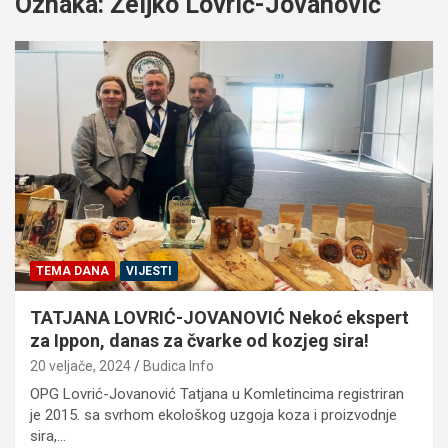
Oznaka:
Željko Lovrić-Jovanović
TEMA DANA
VIJESTI
TATJANA LOVRIĆ-JOVANOVIĆ Nekoć ekspert
za Ippon, danas za čvarke od kozjeg sira!
20 veljače, 2024
Budica Info
OPG Lovrić-Jovanović Tatjana u Komletincima registriran
je 2015. sa svrhom ekološkog uzgoja koza i proizvodnje
sira,…