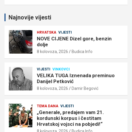
Najnovije vijesti
HRVATSKA
VIJESTI
NOVE CIJENE Dizel gore, benzin
dolje
8 kolovoza, 2026
Budica Info
VIJESTI
VINKOVCI
VELIKA TUGA Iznenada preminuo
Danijel Petković
8 kolovoza, 2026
Damir Begović
TEMA DANA
VIJESTI
„Generale, predajem vam 21.
kordunski korpus i čestitam
Hrvatskoj vojsci na pobjedi!“
8 kolovoza, 2026
Budica Info