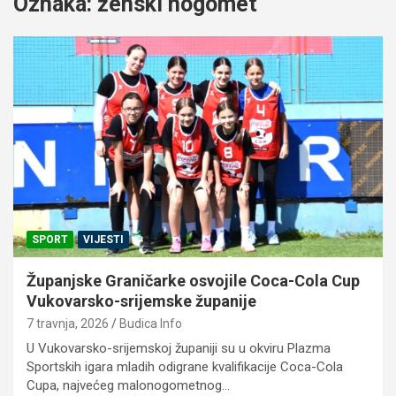
Oznaka:
ženski nogomet
SPORT
VIJESTI
Županjske Graničarke osvojile Coca-Cola Cup
Vukovarsko-srijemske županije
7 travnja, 2026
Budica Info
U Vukovarsko-srijemskoj županiji su u okviru Plazma
Sportskih igara mladih odigrane kvalifikacije Coca-Cola
Cupa, najvećeg malonogometnog…