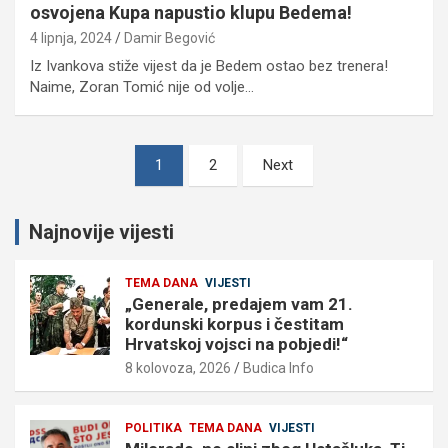
osvojena Kupa napustio klupu Bedema!
4 lipnja, 2024
Damir Begović
Iz Ivankova stiže vijest da je Bedem ostao bez trenera!
Naime, Zoran Tomić nije od volje…
Brojevi
1
2
Next
stranica
objava
Najnovije vijesti
TEMA DANA
VIJESTI
„Generale, predajem vam 21.
kordunski korpus i čestitam
Hrvatskoj vojsci na pobjedi!“
8 kolovoza, 2026
Budica Info
POLITIKA
TEMA DANA
VIJESTI