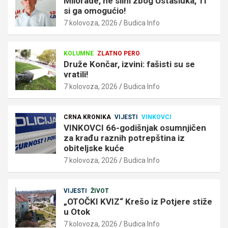
Milorade, ne slini zbog Ustašluka, Ti
si ga omogućio!
7 kolovoza, 2026
Budica Info
KOLUMNE
ZLATNO PERO
Druže Končar, izvini: fašisti su se
vratili!
7 kolovoza, 2026
Budica Info
CRNA KRONIKA
VIJESTI
VINKOVCI
VINKOVCI 66-godišnjak osumnjičen
za krađu raznih potrepština iz
obiteljske kuće
7 kolovoza, 2026
Budica Info
VIJESTI
ŽIVOT
„OTOČKI KVIZ“ Krešo iz Potjere stiže
u Otok
7 kolovoza, 2026
Budica Info