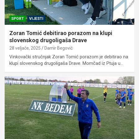
SPORT
VIJESTI
Zoran Tomić debitirao porazom na klupi
slovenskog drugoligaša Drave
28 veljače, 2025
Damir Begović
Vinkovački stručnjak Zoran Tomić porazom je debitirao na
klupi slovenskog drugoligaša Drave. Momčad iz Ptuja u…