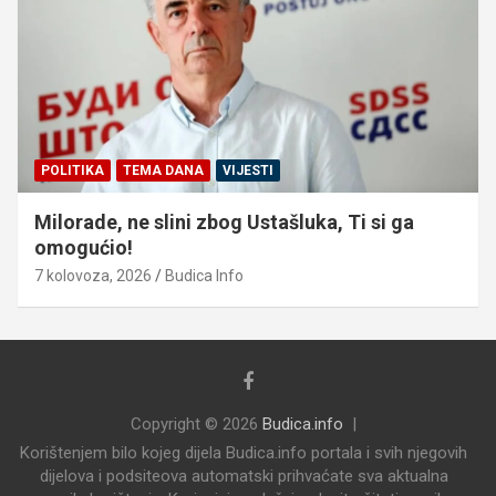
POLITIKA
TEMA DANA
VIJESTI
Milorade, ne slini zbog Ustašluka, Ti si ga
omogućio!
7 kolovoza, 2026
Budica Info
Copyright © 2026
Budica.info
Korištenjem bilo kojeg dijela Budica.info portala i svih njegovih
dijelova i podsiteova automatski prihvaćate sva aktualna