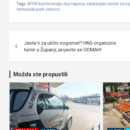
Tags:
AFOR konferencija
,
cluj-napoca
,
edukacijski centar za sv
tehnološki park vinkovci
Navigacija
Jeste li za ulični nogomet? HNS organizira
objava
turnir u Županji, prijavite se ODMAH!
Možda ste propustili