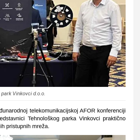
park Vinkovci d.o.o.
unarodnoj telekomunikacijskoj AFOR konferenciji
dstavnici Tehnološkog parka Vinkovci praktično
nih pristupnih mreža.