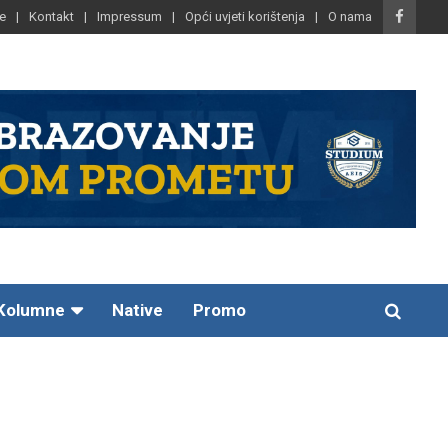
e
Kontakt
Impressum
Opći uvjeti korištenja
O nama
Kolumne
Native
Promo