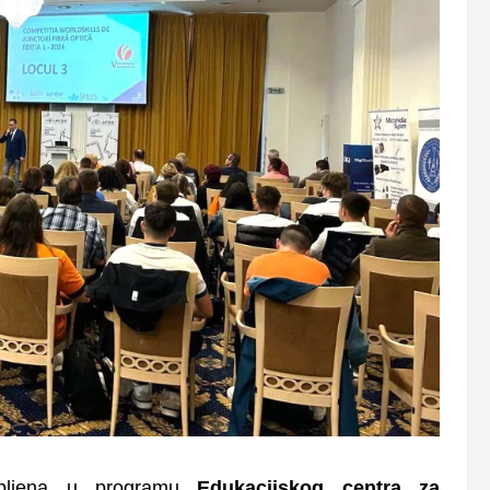
upljena u programu
Edukacijskog centra za