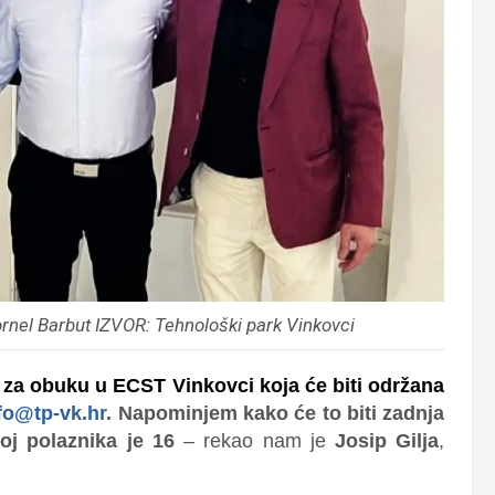
Cornel Barbut IZVOR: Tehnološki park Vinkovci
e za obuku u ECST Vinkovci koja će biti održana
fo@tp-vk.hr
. Napominjem kako će to biti zadnja
oj polaznika je 16
– rekao nam je
Josip Gilja
,