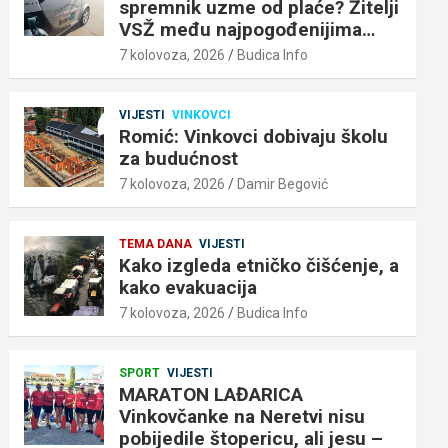
spremnik uzme od plaće? Žitelji
VSŽ među najpogođenijima…
7 kolovoza, 2026
Budica Info
VIJESTI
VINKOVCI
Romić: Vinkovci dobivaju školu
za budućnost
7 kolovoza, 2026
Damir Begović
TEMA DANA
VIJESTI
Kako izgleda etničko čišćenje, a
kako evakuacija
7 kolovoza, 2026
Budica Info
SPORT
VIJESTI
MARATON LAĐARICA
Vinkovčanke na Neretvi nisu
pobijedile štopericu, ali jesu –