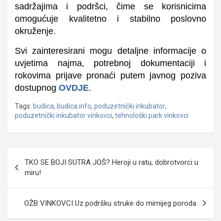
sadržajima i podršci, čime se korisnicima
omogućuje kvalitetno i stabilno poslovno
okruženje.
Svi zainteresirani mogu detaljne informacije o
uvjetima najma, potrebnoj dokumentaciji i
rokovima prijave pronaći putem javnog poziva
dostupnog
OVDJE
.
Tags:
budica
,
budica.info
,
poduzetnički inkubator
,
poduzetnički inkubator vinkovci
,
tehnološki park vinkovci
Navigacija
TKO SE BOJI SUTRA JOŠ? Heroji u ratu, dobrotvorci u
objava
miru!
OŽB VINKOVCI Uz podršku struke do mirnijeg poroda