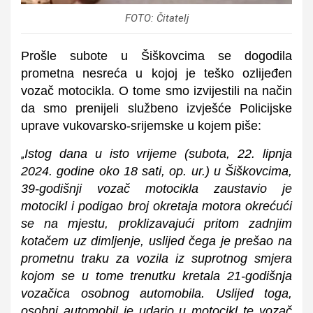
FOTO: Čitatelj
Prošle subote u Šiškovcima se dogodila
prometna nesreća u kojoj je teško ozlijeđen
vozač motocikla. O tome smo izvijestili na način
da smo prenijeli službeno izvješće Policijske
uprave vukovarsko-srijemske u kojem piše:
Istog dana u isto vrijeme (subota, 22. lipnja
„
2024. godine oko 18 sati, op. ur.) u Šiškovcima,
39-godišnji vozač motocikla zaustavio je
motocikl i podigao broj okretaja motora okrećući
se na mjestu, proklizavajući pritom zadnjim
kotačem uz dimljenje, uslijed čega je prešao na
prometnu traku za vozila iz suprotnog smjera
kojom se u tome trenutku kretala 21-godišnja
vozačica osobnog automobila. Uslijed toga,
osobni automobil je udario u motocikl te vozač