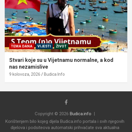
TEMA DANA
VIJESTI
ŽIVOT
Stvari koje su u Vijetnamu normalne, a kod
nas nezamislive
9 kolovoza, 2026
Budica Info
Copyright © 2026
Budica.info
Korištenjem bilo kojeg dijela Budica.info portala i svih njegovih
dijelova i podsiteova automatski prihvaćate sva aktualna