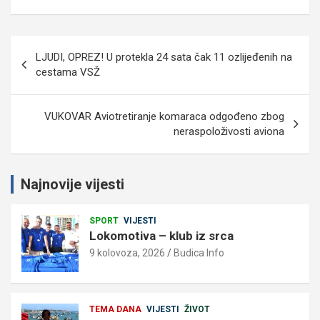
Navigacija
LJUDI, OPREZ! U protekla 24 sata čak 11 ozlijeđenih na
objava
cestama VSŽ
VUKOVAR Aviotretiranje komaraca odgođeno zbog
neraspoloživosti aviona
Najnovije vijesti
SPORT
VIJESTI
Lokomotiva – klub iz srca
9 kolovoza, 2026
Budica Info
TEMA DANA
VIJESTI
ŽIVOT