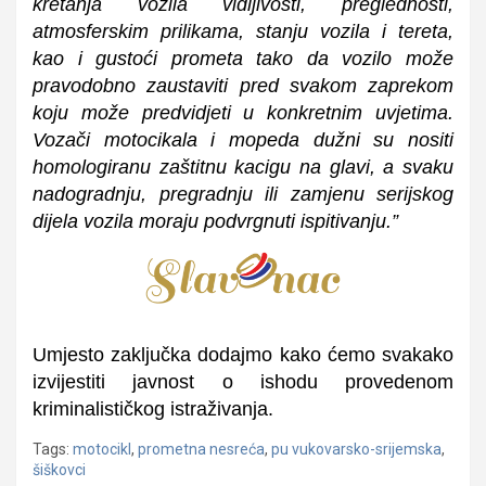
kretanja vozila vidljivosti, preglednosti,
atmosferskim prilikama, stanju vozila i tereta,
kao i gustoći prometa tako da vozilo može
pravodobno zaustaviti pred svakom zaprekom
koju može predvidjeti u konkretnim uvjetima.
Vozači motocikala i mopeda dužni su nositi
homologiranu zaštitnu kacigu na glavi, a svaku
nadogradnju, pregradnju ili zamjenu serijskog
dijela vozila moraju podvrgnuti ispitivanju.”
Umjesto zaključka dodajmo kako ćemo svakako
izvijestiti javnost o ishodu provedenom
kriminalističkog istraživanja.
Tags:
motocikl
,
prometna nesreća
,
pu vukovarsko-srijemska
,
šiškovci