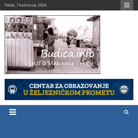
Skip
Petak, 7 kolovoza, 2026
to
content
Vijesti iz Vinkovaca i regije
Budica.info