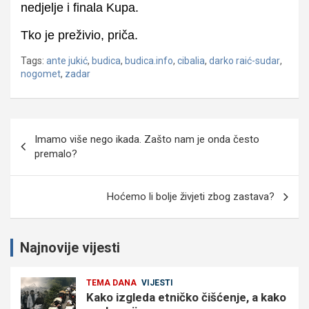
nedjelje i finala Kupa.
Tko je preživio, priča.
Tags:
ante jukić
,
budica
,
budica.info
,
cibalia
,
darko raić-sudar
,
nogomet
,
zadar
Navigacija
Imamo više nego ikada. Zašto nam je onda često
objava
premalo?
Hoćemo li bolje živjeti zbog zastava?
Najnovije vijesti
TEMA DANA
VIJESTI
Kako izgleda etničko čišćenje, a kako