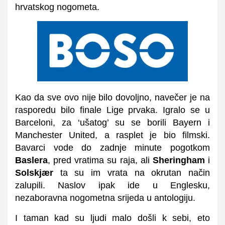
hrvatskog nogometa.
Kao da sve ovo nije bilo dovoljno, navečer je na
rasporedu bilo finale Lige prvaka. Igralo se u
Barceloni, za ‘ušatog’ su se borili Bayern i
Manchester United, a rasplet je bio filmski.
Bavarci vode do zadnje minute pogotkom
Baslera
, pred vratima su raja, ali
Sheringham
i
Solskjær
ta su im vrata na okrutan način
zalupili. Naslov ipak ide u Englesku,
nezaboravna nogometna srijeda u antologiju.
I taman kad su ljudi malo došli k sebi, eto