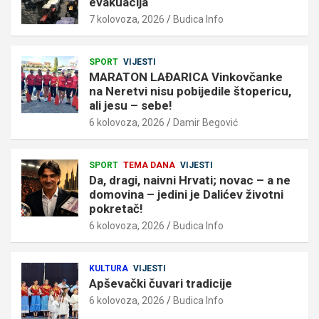
evakuacija
7 kolovoza, 2026
Budica Info
SPORT
VIJESTI
MARATON LAĐARICA Vinkovčanke
na Neretvi nisu pobijedile štopericu,
ali jesu – sebe!
6 kolovoza, 2026
Damir Begović
SPORT
TEMA DANA
VIJESTI
Da, dragi, naivni Hrvati; novac – a ne
domovina – jedini je Dalićev životni
pokretač!
6 kolovoza, 2026
Budica Info
KULTURA
VIJESTI
Apševački čuvari tradicije
6 kolovoza, 2026
Budica Info