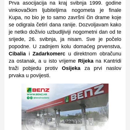
Prva asocijacija na kraj svibnja 1999. godine
vinkovačkim ljubiteljima nogometa je finale
Kupa, no bio je to samo završni čin drame koje
se odigrala četiri dana ranije. Dozvoljavam kako
je netko doživio uzbudljiviji nogometni dan od te
srijede, 26. svibnja, ja nisam. Sve je počelo
popodne. U zadnjem kolu domaćeg prvenstva,
Cibalia
i
Zadarkomerc
u direktnom obračunu
za ostanak, a u isto vrijeme
Rijeka
na Kantridi
traži pobjedu protiv
Osijeka
za prvi naslov
prvaka u povijesti.