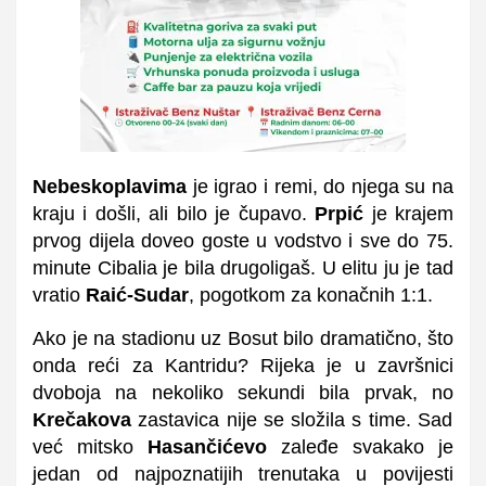
Nebeskoplavima
je igrao i remi, do njega su na
kraju i došli, ali bilo je čupavo.
Prpić
je krajem
prvog dijela doveo goste u vodstvo i sve do 75.
minute Cibalia je bila drugoligaš. U elitu ju je tad
vratio
Raić-Sudar
, pogotkom za konačnih 1:1.
Ako je na stadionu uz Bosut bilo dramatično, što
onda reći za Kantridu? Rijeka je u završnici
dvoboja na nekoliko sekundi bila prvak, no
Krečakova
zastavica nije se složila s time. Sad
već mitsko
Hasančićevo
zaleđe svakako je
jedan od najpoznatijih trenutaka u povijesti